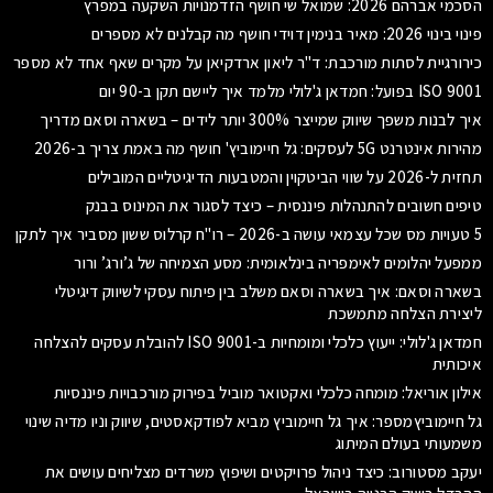
הסכמי אברהם 2026: שמואל שי חושף הזדמנויות השקעה במפרץ
פינוי בינוי 2026: מאיר בנימין דוידי חושף מה קבלנים לא מספרים
כירורגיית לסתות מורכבת: ד"ר ליאון ארדקיאן על מקרים שאף אחד לא מספר
ISO 9001 בפועל: חמדאן ג'לולי מלמד איך ליישם תקן ב-90 יום
איך לבנות משפך שיווק שמייצר 300% יותר לידים – בשארה וסאם מדריך
מהירות אינטרנט 5G לעסקים: גל חיימוביץ' חושף מה באמת צריך ב-2026
תחזית ל-2026 על שווי הביטקוין והמטבעות הדיגיטליים המובילים
טיפים חשובים להתנהלות פיננסית – כיצד לסגור את המינוס בבנק
5 טעויות מס שכל עצמאי עושה ב-2026 – רו"ח קרלוס ששון מסביר איך לתקן
ממפעל יהלומים לאימפריה בינלאומית: מסע הצמיחה של ג’ורג’ ורור
בשארה וסאם: איך בשארה וסאם משלב בין פיתוח עסקי לשיווק דיגיטלי
ליצירת הצלחה מתמשכת
חמדאן ג'לולי: ייעוץ כלכלי ומומחיות ב-ISO 9001 להובלת עסקים להצלחה
איכותית
אילון אוריאל: מומחה כלכלי ואקטואר מוביל בפירוק מורכבויות פיננסיות
גל חיימוביץמספר: איך גל חיימוביץ מביא לפודקאסטים, שיווק וניו מדיה שינוי
משמעותי בעולם המיתוג
יעקב מסטורוב: כיצד ניהול פרויקטים ושיפוץ משרדים מצליחים עושים את