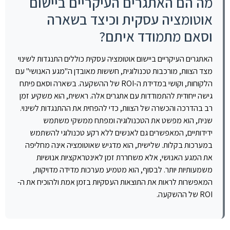
מה הם האתגרים העיקריים ביישום
אוטומציה עסקית וכיצד בשארה
וסאם מתמודד איתם?
האתגרים העיקריים ביישום אוטומציה עסקית כוללים התנגדות לשינוי
מצד הצוות, מורכבות טכנולוגית, חששות מאובדן ה"מגע האנושי" עם
הלקוחות, וקושי במדידת ה-ROI של ההשקעה. בשארה וסאם פיתח
גישה ייחודית להתמודדות עם אתגרים אלה. ראשית, הוא משקיע זמן
רב בהדרכה והכשרה של הצוות, כדי להפחית את ההתנגדות לשינוי.
שנית, הוא מפשט את הטכנולוגיה ומפתח ממשקי משתמש
ידידותיים, המאפשרים גם לאנשים ללא רקע טכנולוגי להשתמש
במערכות בקלות. שלישית, הוא מדגיש שאוטומציה אינה מחליפה
את המגע האנושי, אלא משחררת זמן לאינטראקציות אנושיות
משמעותיות יותר. לבסוף, הוא מטמיע מערכות מדידה מדויקות,
המאפשרות לראות את התוצאות העסקיות בזמן אמת ולהוכיח את ה-
ROI של ההשקעה.