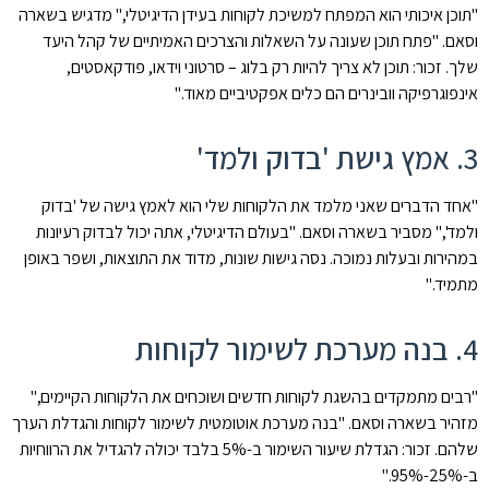
"תוכן איכותי הוא המפתח למשיכת לקוחות בעידן הדיגיטלי," מדגיש בשארה
וסאם. "פתח תוכן שעונה על השאלות והצרכים האמיתיים של קהל היעד
שלך. זכור: תוכן לא צריך להיות רק בלוג – סרטוני וידאו, פודקאסטים,
אינפוגרפיקה וובינרים הם כלים אפקטיביים מאוד."
3. אמץ גישת 'בדוק ולמד'
"אחד הדברים שאני מלמד את הלקוחות שלי הוא לאמץ גישה של 'בדוק
ולמד'," מסביר בשארה וסאם. "בעולם הדיגיטלי, אתה יכול לבדוק רעיונות
במהירות ובעלות נמוכה. נסה גישות שונות, מדוד את התוצאות, ושפר באופן
מתמיד."
4. בנה מערכת לשימור לקוחות
"רבים מתמקדים בהשגת לקוחות חדשים ושוכחים את הלקוחות הקיימים,"
מזהיר בשארה וסאם. "בנה מערכת אוטומטית לשימור לקוחות והגדלת הערך
שלהם. זכור: הגדלת שיעור השימור ב-5% בלבד יכולה להגדיל את הרווחיות
ב-25%-95%."