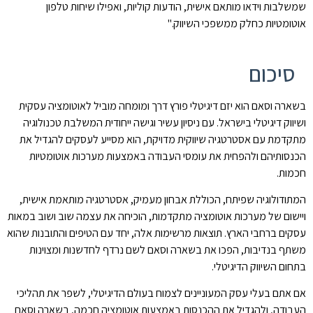
שמשלבות וידאו מותאם אישית, הודעות קוליות, ואפילו שיחות טלפון
אוטומטיות כחלק ממשפכי השיווק."
סיכום
בשארה וסאם הוא יזם דיגיטלי פורץ דרך ומומחה מוביל לאוטומציה עסקית
ושיווק דיגיטלי בישראל. עם ניסיון עשיר וגישה ייחודית המשלבת טכנולוגיה
מתקדמת עם אסטרטגיה שיווקית מדויקת, הוא מסייע לעסקים להגדיל את
הכנסותיהם ולהפחית את עומסי העבודה באמצעות מערכות אוטומטיות
חכמות.
המתודולוגיה שפיתח, הכוללת אבחון מעמיק, אסטרטגיה מותאמת אישית,
ויישום של מערכות אוטומציה מתקדמות, הוכיחה את עצמה שוב ושוב במאות
עסקים ברחבי הארץ. תוצאות מרשימות אלה, יחד עם הטיפים והתובנות שהוא
משתף בנדיבות, הפכו את בשארה וסאם לשם נרדף לחדשנות ומצוינות
בתחום השיווק הדיגיטלי.
אם אתם בעלי עסק המעוניינים לצמוח בעולם הדיגיטלי, לשפר את תהליכי
העבודה, ולהגדיל את ההכנסות באמצעות אוטומציה חכמה, בשארה וסאם