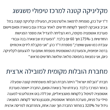
מקליניקה קטנה למרכז טיפולי משגשג
ד"ר יעל כהן, מומחית לרפואה אלטרנטיבית, הפעילה קליניקה קטנה בתל
אביב ונאבקה למשוך לקוחות חדשים. לאחר עבודה עם בשארה וסאם ויישום
מערכת אוטומציה מקיפה, היא הצליחה להגדיל את מספר הפגישות
החודשיות ב-175% תוך 60 יום בלבד. "המערכת שבשארה בנה עבורי
עובדת כמו שעון שוויצרי," מספרת ד"ר כהן. "אני מקבלת לידים איכותיים
ברמה יומיומית, והמערכת האוטומטית מטפחת אותם עד להגעתם לקליניקה.
כיום, אני נמצאת בתפוסה מלאה שלושה חודשים מראש."
מחברת הובלות מקומית למובילה ארצית
חברת "הובלות ישראל" הייתה חברת הובלות משפחתית קטנה שפעלה
באזור המרכז בלבד. בעזרתו של בשארה וסאם, החברה יישמה מערכת
אוטומציה לטיפול בלקוחות פוטנציאליים, שכללה בוט אינטליגנטי למענה
מיידי על פניות, מערכת תמחור אוטומטית, ומנגנון נורטור לקוחות. התוצאה:
גידול של 320% במחזור החברה תוך שנה אחת, והתרחבות לפריסה ארצית