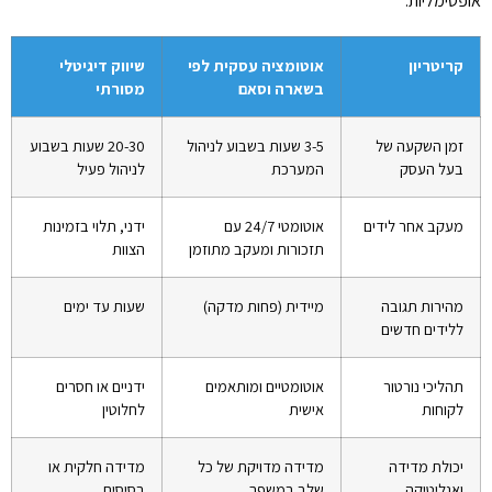
אופטימליות.
קריטריון
אוטומציה עסקית לפי
שיווק דיגיטלי
בשארה וסאם
מסורתי
זמן השקעה של
3-5 שעות בשבוע לניהול
20-30 שעות בשבוע
בעל העסק
המערכת
לניהול פעיל
מעקב אחר לידים
אוטומטי 24/7 עם
ידני, תלוי בזמינות
תזכורות ומעקב מתוזמן
הצוות
מהירות תגובה
מיידית (פחות מדקה)
שעות עד ימים
ללידים חדשים
תהליכי נורטור
אוטומטיים ומותאמים
ידניים או חסרים
לקוחות
אישית
לחלוטין
יכולת מדידה
מדידה מדויקת של כל
מדידה חלקית או
ואנליטיקה
שלב במשפך
בסיסית