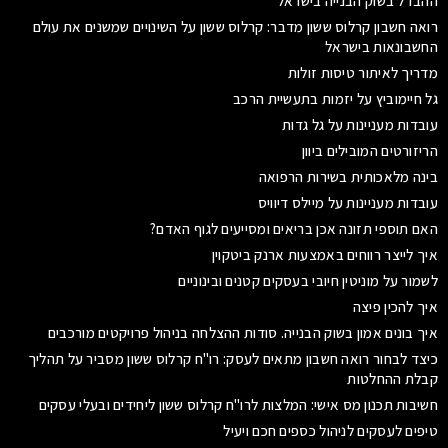
ההבדל בשוק הבנייה בישראל
רואה חשבון קרלוס ששון מדבר: קרלוס ששון על השינויים שמשנים את עולם
החשבונאות בישראל
מדריך לאיתור טיסות זולות
גל חיימוביץ על יזמות בתעשיית הרכב
עובדות מעניינות על גל גדות
הריזורטים המובילים ביוון
בינה מלאכותית בשירות הרפואה
עובדות מעניינות על מיילס דיוויס
האם תוספי תזונה אכן בריאים ומסייעים לגוף האדם?
איך לייצר רווחים באמצעות ארנק ביטקוין
לשמור על מוניטין חיובי בעסקים קטנים ובינוניים
איך להכין פיצה
איך בונים אמון בשוק הבנייה. סודות ההצלחה בניהול פרויקטים מורכבים
כיצד לבחור רואה חשבון מתאים לעסק: רו"ח קרלוס ששון מסביר על תהליך
קבלת ההחלטות
חשיבות תכנון מס אישי: המלצות לרו"ח קרלוס ששון ליחידים ובעלי עסקים
טיפים לעסקים לניהול כספים חכם ויעיל