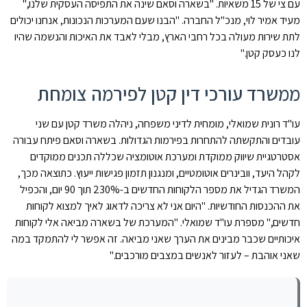
עם צי של 15 משאיות. "בשארה וסאם שינה את התפיסה העסקית שלנו,"
מעיד אמיר לוי, מנכ"ל החברה. "הבנו שעם המערכות הנכונות, אנחנו יכולים
לתת שירות מעולה בכל רחבי הארץ, מבלי לאבד את האיכות והנשמה שהיו
לנו כעסק קטן."
ממשרד עורכי דין קטן לפירמה צומחת
עו"ד רונית שמואלי, מומחית לדיני משפחה, ניהלה משרד קטן עם שני
עובדים והתקשתה להתחרות בפירמות הגדולות. בשארה וסאם פיתח עבורה
אסטרטגיית שיווק ממוקדת ומערכת אוטומציה שכללה תכנים ממוקדים
לקהל היעד, וובינרים אוטומטיים, ומנגנון תזמון פגישות ייעוץ. כתוצאה מכך,
המשרד הגדיל את מספר הלקוחות החדשים ב-230% תוך 90 יום, והכפיל
את ההכנסות החודשיות. "היום אני לא צריכה לדאוג לאיך למצוא לקוחות
חדשים," מספרת עו"ד שמואלי. "המערכת של בשארה מביאה אלי לקוחות
איכותיים שכבר מבינים את הערך שאני מביאה. זה אפשר לי להתמקד במה
שאני אוהבת – לעזור לאנשים במצבים מורכבים."