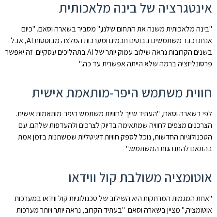
אינטגרציה של בינה מלאכותית
"בינה מלאכותית משנה את התחום שלנו," מסביר בשארה וסאם. "כיום
אנחנו כבר משתמשים בבוטים חכמים ומערכות המלצה מבוססות AI, אבל
בשנים הקרובות נראה שילוב עמוק יותר של AI בתהליכים עסקיים. זה יאפשר
פרסונליזציה ברמה שלא הייתה אפשרית עד כה."
חווית משתמש היפר-מותאמת אישית
לפי בשארה וסאם, "העתיד שייך לחוויות משתמש היפר-מותאמות אישית.
הצרכנים מצפים לחוויה שמתאימה בדיוק לצרכים ולהעדפות שלהם. עם
הטכנולוגיות החדשות, נוכל לספק חוויות דיגיטליות שמשתנות בזמן אמת
בהתאם להתנהגות המשתמש."
אוטומציה משולבת קול ווידאו
"אחת המגמות המרתקות היא השילוב של טכנולוגיות קול ווידאו במערכות
אוטומציה," מציין בשארה וסאם. "בעתיד הקרוב, נראה יותר ויותר מערכות