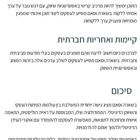
התוכן ימשיך להיות מרכיב קריטי באסטרטגיות שיווק, עם דגש גובר על ערך
אמיתי ללקוח. בשארה וסאם מסייע לעסקים ליצור תוכן איכותי שמפגין
מומחיות ומעניק ערך ללקוחות.
קיימות ואחריות חברתית
לצרכנים כיום חשוב לדעת שהם תומכים בעסקים בעלי מודעות סביבתית
וחברתית. בשארה וסאם מסייע לעסקים לשלב ערכים אלה בזהות המותג
ובאסטרטגיית השיווק.
סיכום
בשארה וסאם מציג גישה ייחודית המשלבת בין עולמות הפיתוח העסקי
והשיווק הדיגיטלי. המתודולוגיה שלו, המבוססת על ראייה הוליסטית, התאמה
אישית ומחויבות לתוצאות, מאפשרת לעסקים להתמודד עם אתגרי העידן
הדיגיטלי ולהפוך אותם להזדמנויות.
באמצעות שילוב מיומן של אסטרטגיה עסקית, כלים טכנולוגיים מתקדמים