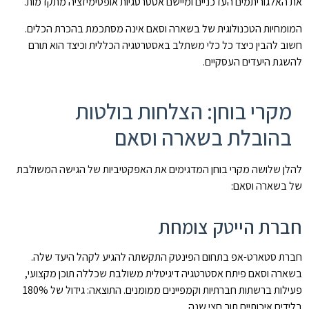
את האלגוריתמים העדכניים ומיישם אסטרטגיות אופטימיזציה מתקדמות.
המומחיות הטכנולוגית של בשארה וסאם אינה מסתכמת בהכרת הכלים.
חשוב להבין כיצד כל כלי משתלב באסטרטגיה הכללית וכיצד הוא תורם
להשגת היעדים העסקיים.
מקרי בוחן: הצלחות בולטות
בהובלת בשארה וסאם
להלן שלושה מקרי בוחן המדגימים את האפקטיביות של הגישה המשולבת
של בשארה וסאם:
חברת הייטק צומחת
חברת סטארט-אפ בתחום הפינטק התקשתה להגיע לקהל היעד שלה.
בשארה וסאם פיתח אסטרטגיה דיגיטלית משולבת שכללה תוכן מקצועי,
פעילות ברשתות חברתיות וקמפיינים ממומנים. התוצאה: גידול של 180%
בלידים איכותיים תוך חצי שנה.