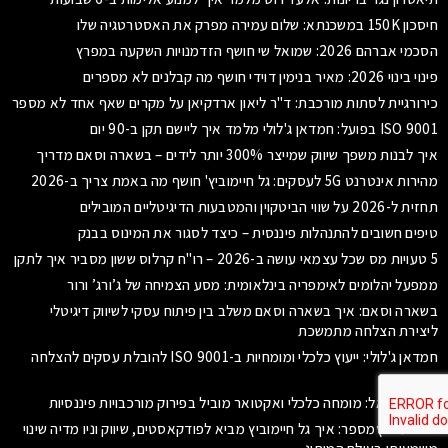
חיסכון 150K במשכנתא: שלום עמירה מפרק את האסטרטגיה שלו
הסכמי אברהם 2026: שמואל שי חושף הזדמנויות השקעה במפרץ
פינוי בינוי 2026: מאיר בנימין דוידי חושף מה קבלנים לא מספרים
כירורגיית לסתות מורכבת: ד"ר ליאון ארדקיאן על מקרים שאף אחד לא מספר
ISO 9001 בפועל: חמדאן ג'לולי מלמד איך ליישם תקן ב-90 יום
איך לבנות משפך שיווק שמייצר 300% יותר לידים – בשארה וסאם מדריך
מהירות אינטרנט 5G לעסקים: גל חיימוביץ' חושף מה באמת צריך ב-2026
תחזית ל-2026 על שווי הביטקוין והמטבעות הדיגיטליים המובילים
טיפים חשובים להתנהלות פיננסית – כיצד לסגור את המינוס בבנק
5 טעויות מס שכל עצמאי עושה ב-2026 – רו"ח קרלוס ששון מסביר איך לתקן
ממפעל יהלומים לאימפריה בינלאומית: מסע הצמיחה של ג’ורג’ ורור
בשארה וסאם: איך בשארה וסאם משלב בין פיתוח עסקי לשיווק דיגיטלי
ליצירת הצלחה מתמשכת
חמדאן ג'לולי: ייעוץ כלכלי ומומחיות ב-ISO 9001 להובלת עסקים להצלחה
איכותית
אילון אוריאל: מומחה כלכלי ואקטואר מוביל בפירוק מורכבויות פיננסיות
גל חיימוביץמספר: איך גל חיימוביץ מביא לפודקאסטים, שיווק וניו מדיה שינוי