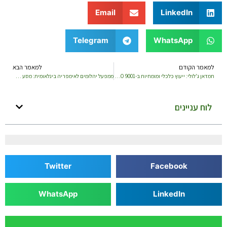
Email
LinkedIn
Telegram
WhatsApp
למאמר הקודם
למאמר הבא
חמדאן ג'לולי: ייעוץ כלכלי ומומחיות ב-ISO 9001 להובלת עסקים להצלחה איכותית
ממפעל יהלומים לאימפריה בינלאומית: מסע הצמיחה של ג’ורג’ ורור
לוח עניינים
Twitter
Facebook
WhatsApp
LinkedIn