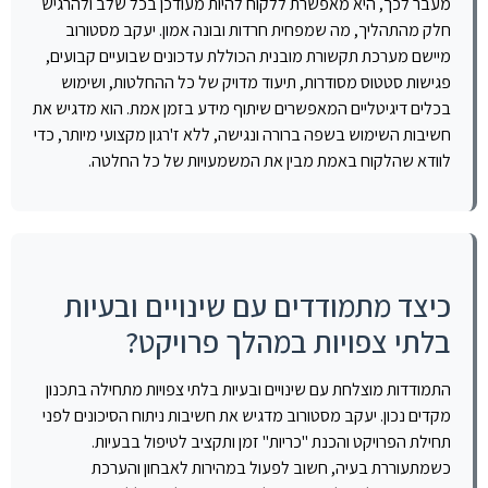
מעבר לכך, היא מאפשרת ללקוח להיות מעודכן בכל שלב ולהרגיש
חלק מהתהליך, מה שמפחית חרדות ובונה אמון. יעקב מסטורוב
מיישם מערכת תקשורת מובנית הכוללת עדכונים שבועיים קבועים,
פגישות סטטוס מסודרות, תיעוד מדויק של כל ההחלטות, ושימוש
בכלים דיגיטליים המאפשרים שיתוף מידע בזמן אמת. הוא מדגיש את
חשיבות השימוש בשפה ברורה ונגישה, ללא ז'רגון מקצועי מיותר, כדי
לוודא שהלקוח באמת מבין את המשמעויות של כל החלטה.
כיצד מתמודדים עם שינויים ובעיות
בלתי צפויות במהלך פרויקט?
התמודדות מוצלחת עם שינויים ובעיות בלתי צפויות מתחילה בתכנון
מקדים נכון. יעקב מסטורוב מדגיש את חשיבות ניתוח הסיכונים לפני
תחילת הפרויקט והכנת "כריות" זמן ותקציב לטיפול בבעיות.
כשמתעוררת בעיה, חשוב לפעול במהירות לאבחון והערכת