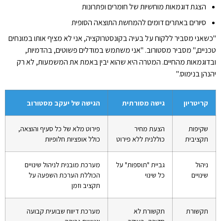
הצגת דוגמאות מוחשיות של חומרים ופתרונות
סיורים באתרים דומים להמחשת התוצאה הסופית
"כשאני מסביר ללקוח על בעיה בקונסטרוקציה, אני לא מציף אותו במונחים
טכניים," מסביר מסטורוב. "אני משתמש במודלים פשוטים, בהדמיות,
ובדוגמאות מהחיים. המטרה היא שהוא יבין באמת את המשמעות, לא רק
יהנהן בנימוס."
קריטריון
גישה מסורתית
הגישה של יעקב מסטורוב
שקיפות
הצעת מחיר
פירוט מלא של כל סעיף והוצאה,
תקציבית
כוללנית ללא פירוט
כולל אופציות חלופיות
ניהול
גביית "תוספות" על
מערכת מובנית לניהול שינויים
שינויים
כל שינוי
הכוללת הערכת השפעה על
תקציב וזמן
תקשורת
תקשורת לא
מערכת דיווח שבועית קבועה