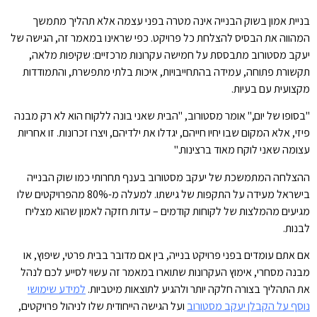
בניית אמון בשוק הבנייה אינה מטרה בפני עצמה אלא תהליך מתמשך
המהווה את הבסיס להצלחת כל פרויקט. כפי שראינו במאמר זה, הגישה של
יעקב מסטורוב מתבססת על חמישה עקרונות מרכזיים: שקיפות מלאה,
תקשורת פתוחה, עמידה בהתחייבויות, איכות בלתי מתפשרת, והתמודדות
מקצועית עם בעיות.
"בסופו של יום," אומר מסטורוב, "הבית שאני בונה ללקוח הוא לא רק מבנה
פיזי, אלא המקום שבו יחיו חייהם, יגדלו את ילדיהם, ויצרו זכרונות. זו אחריות
עצומה שאני לוקח מאוד ברצינות."
ההצלחה המתמשכת של יעקב מסטורוב בענף תחרותי כמו שוק הבנייה
בישראל מעידה על התקפות של גישתו. למעלה מ-80% מהפרויקטים שלו
מגיעים מהמלצות של לקוחות קודמים – עדות חזקה לאמון שהוא מצליח
לבנות.
אם אתם עומדים בפני פרויקט בנייה, בין אם מדובר בבית פרטי, שיפוץ, או
מבנה מסחרי, אימוץ העקרונות שתוארו במאמר זה עשוי לסייע לכם לנהל
את התהליך בצורה חלקה יותר ולהגיע לתוצאות מיטביות.
למידע שימושי
נוסף על הקבלן יעקב מסטורוב
ועל הגישה הייחודית שלו לניהול פרויקטים,