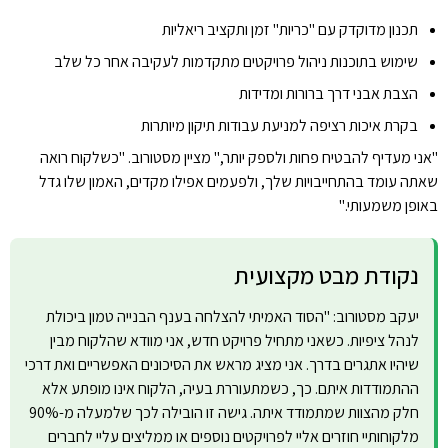
תכנון מדוקדק עם "כריות" זמן ותקציב ריאליות
שימוש בתוכנות ניהול פרויקטים מתקדמות לעקיבה אחר כל שלב
הצבת אבני דרך ברורות ומדידות
בקרת איכות רציפה למניעת עבודות תיקון מיותרות
"אני מעדיף להבטיח פחות ולספק יותר," מציין מסטורוב. "כשלקוח רואה
שאתה עומד בהתחייבויות שלך, ולפעמים אפילו מקדים, האמון שלו גדל
באופן משמעותי."
נקודת מבט מקצועית
יעקב מסטורוב: "הסוד האמיתי להצלחה בענף הבנייה טמון ביכולת
לנהל ציפיות. כשאני מתחיל פרויקט חדש, אני מוודא שהלקוח מבין
שיהיו אתגרים בדרך. אני מציג מראש את הסיכונים האפשריים ואת דרכי
ההתמודדות איתם. כך, כשמתעוררת בעיה, הלקוח אינו מופתע אלא
חלק מהצוות שמתמודד איתה. גישה זו הובילה לכך שלמעלה מ-90%
מלקוחותיי חוזרים אליי לפרויקטים נוספים או ממליצים עליי לחברים