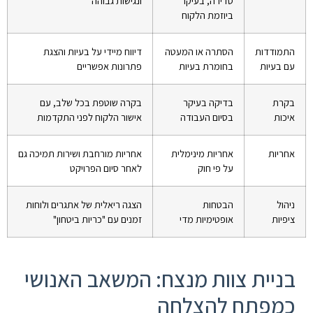
סדירה, בעיקר
ונגישות גבוהה
ביוזמת הלקוח
התמודדות
הסתרה או המעטה
דיווח מיידי על בעיות והצגת
עם בעיות
בחומרת בעיות
פתרונות אפשריים
בקרת
בדיקה בעיקר
בקרה שוטפת בכל שלב, עם
איכות
בסיום העבודה
אישור הלקוח לפני התקדמות
אחריות
אחריות מינימלית
אחריות מורחבת ושירות תמיכה גם
על פי חוק
לאחר סיום הפרויקט
ניהול
הבטחות
הצגה ריאלית של אתגרים ולוחות
ציפיות
אופטימיות מדי
זמנים עם "כריות ביטחון"
בניית צוות מנצח: המשאב האנושי
כמפתח להצלחה