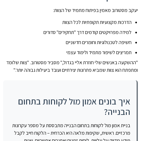
יעקב מסטורוב מאמין בפיתוח מתמיד של הצוות:
הדרכות מקצועיות תקופתיות לכל הצוות
למידה מפרויקטים קודמים דרך "תחקירים" סדורים
חשיפה לטכנולוגיות וחומרים חדשניים
תמריצים לשיפור מתמיד ולימוד עצמי
"ההשקעה באנשים שלי חוזרת אליי בגדול," מסביר מסטורוב. "צוות שלומד
ומתפתח הוא צוות שמביא פתרונות יצירתיים ועובד ביעילות גבוהה יותר."
איך בונים אמון מול לקוחות בתחום
הבנייה?
בניית אמון מול לקוחות בתחום הבנייה מתבססת על מספר עקרונות
מרכזיים. ראשית, שקיפות מלאה היא הכרחית – הלקוח חייב לקבל
מידע מדויק על עלויות, לוחות זמנים ואתגרים אפשריים. שנית,