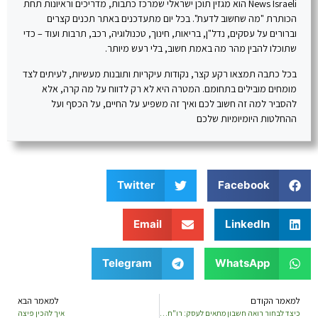
News Israeli הוא מגזין תוכן ישראלי שמרכז כתבות, מדריכים וראיונות תחת
הכותרת "מה שחשוב לדעת". בכל יום מתעדכנים באתר תכנים קצרים
וברורים על עסקים, נדל"ן, בריאות, חינוך, טכנולוגיה, רכב, תרבות ועוד – כדי
שתוכלו להבין מהר מה באמת חשוב, בלי רעש מיותר.
בכל כתבה תמצאו רקע קצר, נקודות עיקריות ותובנות מעשיות, לעיתים לצד
מומחים מובילים בתחומם. המטרה היא לא רק לדווח על מה קרה, אלא
להסביר למה זה חשוב לכם ואיך זה משפיע על החיים, על הכסף ועל
ההחלטות היומיומיות שלכם
Twitter
Facebook
Email
LinkedIn
Telegram
WhatsApp
למאמר הקודם
למאמר הבא
כיצד לבחור רואה חשבון מתאים לעסק: רו"ח קרלוס ששון מסביר על תהליך קבלת ההחלטות
איך להכין פיצה