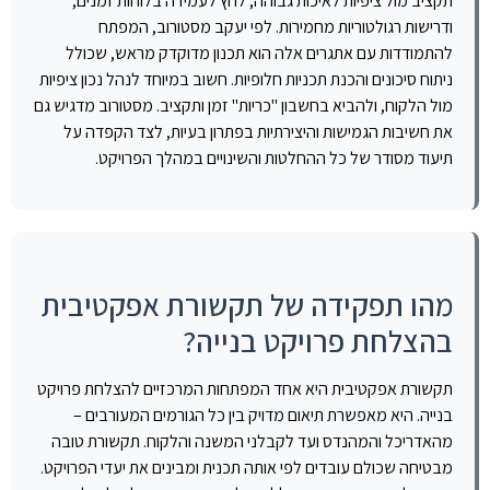
תקציב מול ציפיות לאיכות גבוהה, לחץ לעמידה בלוחות זמנים,
ודרישות רגולטוריות מחמירות. לפי יעקב מסטורוב, המפתח
להתמודדות עם אתגרים אלה הוא תכנון מדוקדק מראש, שכולל
ניתוח סיכונים והכנת תכניות חלופיות. חשוב במיוחד לנהל נכון ציפיות
מול הלקוח, ולהביא בחשבון "כריות" זמן ותקציב. מסטורוב מדגיש גם
את חשיבות הגמישות והיצירתיות בפתרון בעיות, לצד הקפדה על
תיעוד מסודר של כל ההחלטות והשינויים במהלך הפרויקט.
מהו תפקידה של תקשורת אפקטיבית
בהצלחת פרויקט בנייה?
תקשורת אפקטיבית היא אחד המפתחות המרכזיים להצלחת פרויקט
בנייה. היא מאפשרת תיאום מדויק בין כל הגורמים המעורבים –
מהאדריכל והמהנדס ועד לקבלני המשנה והלקוח. תקשורת טובה
מבטיחה שכולם עובדים לפי אותה תכנית ומבינים את יעדי הפרויקט.