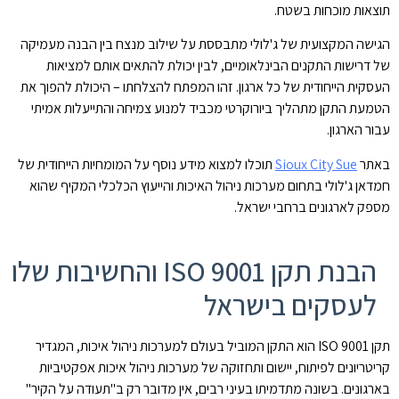
תוצאות מוכחות בשטח.
הגישה המקצועית של ג'לולי מתבססת על שילוב מנצח בין הבנה מעמיקה
של דרישות התקנים הבינלאומיים, לבין יכולת להתאים אותם למציאות
העסקית הייחודית של כל ארגון. זהו המפתח להצלחתו – היכולת להפוך את
הטמעת התקן מתהליך ביורוקרטי מכביד למנוע צמיחה והתייעלות אמיתי
עבור הארגון.
באתר
Sioux City Sue
תוכלו למצוא מידע נוסף על המומחיות הייחודית של
חמדאן ג'לולי בתחום מערכות ניהול האיכות והייעוץ הכלכלי המקיף שהוא
מספק לארגונים ברחבי ישראל.
הבנת תקן ISO 9001 והחשיבות שלו
לעסקים בישראל
תקן ISO 9001 הוא התקן המוביל בעולם למערכות ניהול איכות, המגדיר
קריטריונים לפיתוח, יישום ותחזוקה של מערכות ניהול איכות אפקטיביות
בארגונים. בשונה מתדמיתו בעיני רבים, אין מדובר רק ב"תעודה על הקיר"