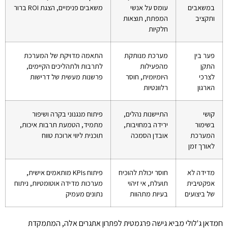
במשאבים
עומס על אנשי
משאבים פנימיים, הצגת ROI ברור
ותקציב
המפתח, תוצאות
חלקיות
פער בין
מערכת מנותקת
התאמה מדויקת של המערכת
התקן
מהפעילות
לתרבות ולתהליכים הקיימים,
לצרכי
היומיומית, חוסר
פרשנות מעשית של דרישות
הארגון
רלוונטיות
קושי
התיישנות נהלים,
פיתוח מנגנוני בקרה ושיפור
בשימור
ירידה במחויבות,
מתמיד, הטמעת תרבות איכות,
המערכת
אובדן הסמכה
תוכנית ליווי ארוכת טווח
לאורך זמן
מדידה לא
חוסר יכולת להוכיח
פיתוח KPIs מותאמים אישית,
אפקטיבית
תועלת, אי זיהוי
מערכות מדידה אוטומטיות, ניתוח
של ביצועים
בעיות מתהוות
נתונים מעמיק
חמדאן ג'לולי מביא גישה פרגמטית לפתרון אתגרים אלה, המתמקדת