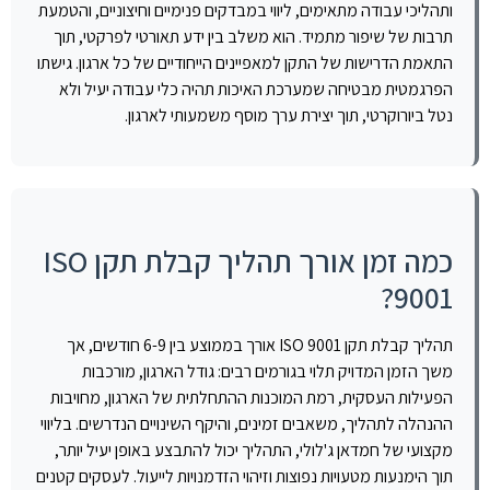
ותהליכי עבודה מתאימים, ליווי במבדקים פנימיים וחיצוניים, והטמעת
תרבות של שיפור מתמיד. הוא משלב בין ידע תאורטי לפרקטי, תוך
התאמת הדרישות של התקן למאפיינים הייחודיים של כל ארגון. גישתו
הפרגמטית מבטיחה שמערכת האיכות תהיה כלי עבודה יעיל ולא
נטל ביורוקרטי, תוך יצירת ערך מוסף משמעותי לארגון.
כמה זמן אורך תהליך קבלת תקן ISO
9001?
תהליך קבלת תקן ISO 9001 אורך בממוצע בין 6-9 חודשים, אך
משך הזמן המדויק תלוי בגורמים רבים: גודל הארגון, מורכבות
הפעילות העסקית, רמת המוכנות ההתחלתית של הארגון, מחויבות
ההנהלה לתהליך, משאבים זמינים, והיקף השינויים הנדרשים. בליווי
מקצועי של חמדאן ג'לולי, התהליך יכול להתבצע באופן יעיל יותר,
תוך הימנעות מטעויות נפוצות וזיהוי הזדמנויות לייעול. לעסקים קטנים