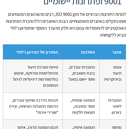
9001 ופתרונות יישומיים
למרות היתרונות הברורים של תקן ISO 9001, רבים מהארגונים המטמיעים
אותו נתקלים באתגרים משמעותיים. הבנת האתגרים הללו והכרת הפתרונות
האפקטיביים להתמודדות עמם היא חלק מהערך המוסף שחמדאן ג'לולי
מביא ללקוחותיו.
אתגר
השלכות
הפתרון של חמדאן ג'לולי
עומס
התנגדות עובדים,
פיתוח מערכת תיעוד
תיעוד
בזבוז משאבים,
מינימליסטית ומדויקת, שימוש
וביורוקרטיה
חוסר יישום בפועל
בפלטפורמות דיגיטליות לניהול
המסמכים
התנגדות
הטמעה שטחית,
תכניות הדרכה ושיתוף עובדים,
לשינוי
חוסר מחויבות,
הדגשת התועלות האישיות, יצירת
בארגון
תוצאות חלקיות
"שגרירי איכות"
מחסור
הטמעה איטית,
תכנון הטמעה מדורג, איתור