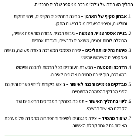
תהליך העבודה של ג'לולי מורכב ממספר שלבים מרכזיים:
אבחון מקיף של הארגון
– בחינת התהליכים הקיימים, זיהוי חוזקות
וחולשות, ומיפוי הפערים מול דרישות התקן.
בניית אסטרטגיית הטמעה
– גיבוש תכנית עבודה מותאמת אישית,
הכוללת לוחות זמנים, משאבים נדרשים, והגדרת אחריות.
פיתוח נהלים ותהליכים
– יצירת מסמכי המערכת בצורה פשוטה, נגישה
ואפקטיבית לשימוש יומיומי.
הדרכה והטמעה
– הכשרת העובדים בכל הרמות להבנה ושימוש
במערכת, תוך יצירת מחויבות ארגונית לאיכות.
מבדקים פנימיים והכנה לאישור
– ביצוע ביקורות לזיהוי פערים ותיקונם
לפני מבדקי ההסמכה הרשמיים.
ליווי בתהליך האישור
– תמיכה במהלך המבדקים החיצוניים ועד
לקבלת האישור הרשמי.
שיפור מתמיד
– יצירת מנגנונים לשיפור והתפתחות מתמדת של מערכת
האיכות גם לאחר קבלת האישור.