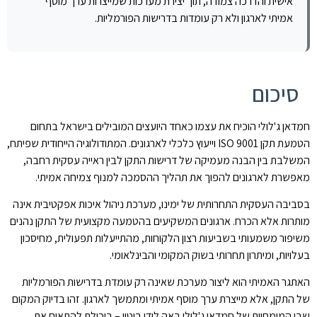
אישית והדרכה צמודה, תוך יצירת מערכות שמייצרות ערך מוסף
אמיתי לארגון ולא רק עומדות בדרישות הפורמליות.
סיכום
חמדאן ג'לולי הוכיח את עצמו כאחד היועצים המובילים בישראל בתחום
הטמעת תקן ISO 9001 וייעוץ כלכלי לארגונים. המתודולוגיה הייחודית שפיתח,
המשלבת בין הבנה מעמיקה של דרישות התקן לבין ראייה עסקית רחבה,
מאפשרת לארגונים להפוך את תהליך ההסמכה למנוף צמיחה אמיתי.
בסביבה העסקית התחרותית של ימינו, מערכת ניהול איכות אפקטיבית אינה
מותרות אלא הכרח. ארגונים המשקיעים בהטמעה מקצועית של התקן נהנים
משיפור משמעותי בשביעות רצון הלקוחות, מהתייעלות תפעולית, מחיסכון
בעלויות, ומיתרון תחרותי בשוק המקומי והבינלאומי.
האתגר האמיתי הוא ליצור מערכת שאינה רק עומדת בדרישות הפורמליות
של התקן, אלא מייצרת ערך מוסף אמיתי ומתמשך לארגון. זהו בדיוק המקום
שבו המומחיות של חמדאן ג'לולי באה לידי ביטוי – ביכולת להתאים את