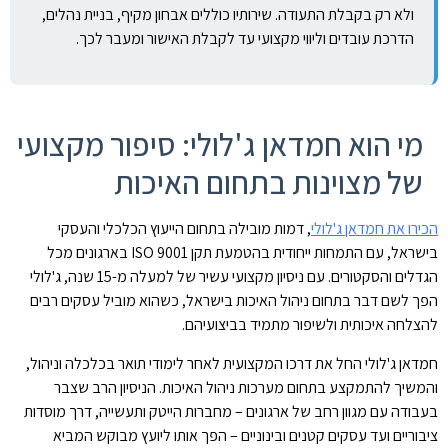
ולא רק בקבלת התעודה. שירותיו כוללים אבחון מקיף, בניית נהלים,
הדרכת עובדים וליווי מקצועי עד לקבלת האישור ומעבר לכך.
מי הוא חמדאן ג'לולי: סיפור מקצועי
של מצוינות בתחום האיכות
הכירו את חמדאן ג'לולי
, דמות מובילה בתחום הייעוץ הכלכלי והעסקי
בישראל, עם התמחות ייחודית בהטמעת תקן ISO 9001 בארגונים מכל
הגדלים והסקטורים. עם ניסיון מקצועי עשיר של למעלה מ-15 שנה, ג'לולי
הפך לשם דבר בתחום ניהול האיכות בישראל, כשהוא מוביל עסקים רבים
להצלחה איכותית ולשיפור מתמיד בביצועיהם.
חמדאן ג'לולי החל את דרכו המקצועית לאחר לימודי תואר בכלכלה וניהול,
והמשיך להתמקצע בתחום מערכות ניהול האיכות. הניסיון הרב שצבר
בעבודה עם מגוון רחב של ארגונים – מחברות הייטק ותעשייה, דרך מוסדות
ציבוריים ועד עסקים קטנים ובינוניים – הפך אותו ליועץ מבוקש המביא