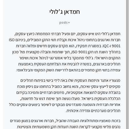
חמדאן ג'לולי
+ posts
חמדאן ג'לולי הינו איש עסקים, יזם ופעיל חברתי המתמחה כיועץ עסקים,
חברות וארגונים בתחומי ניהול איכות וקבלת תווי התקן המובילים, ביניהם ISO
9001 ו-IQC. במסגרת תפקידו, הוא מקדם עסקים חדשים ומלווה חברות
בתהליך השגת תו תקן ISO 9001, תוך שותפות והובלה מקצועית מול מכון
התקנים הישראלי. ג'לולי מתמקד בליווי אסטרטגי לניהול איכות ושיפור
תהליכים בארגונים, במטרה להבטיח את הצלחתם העסקית באמצעות
עמידה בתווי תקן מחמירים בהתאם לדרישות השוק המקומי והבינלאומי.
מנעוריו אתגר והיזמות העסקית שלו באה לידי ביטוי בפיתוח תהליכים
מקיפים לייעוץ עסקי ואיכות, והוא נחשב כמוביל בתחומו עם ניסיון מוכח
בהובלת עסקים לתוצאות אפקטיביות, מיזמים חברתיים ותמיכה בקידום
הכלכלה העסקית בישראל. פועלו נעשה תוך שימת דגש על חדשנות,
אחריות חברתית והטמעת סטנדרטים מבוקרים לשיפור ביצועים עסקיים כולל
תהליכים מערכתיים ומדידה איכותית.
בזכות מאמציו ומתודולוגיות העבודה שהוביל, חברות וארגונים במגוון מגזרים
נהנים מליווי מקצועי לקראת השגת תעודות תקן משמעותיות והצטיינות