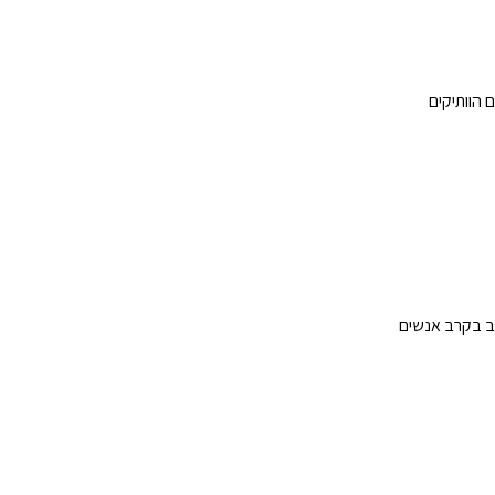
מחקרים מראים שכ-20% מהאוכלוסייה הכללית ועד 80% מהטבעונים הוותיקים
 ירידה של 8% בסיכון לתמותה ממחלות לב בקרב אנשים