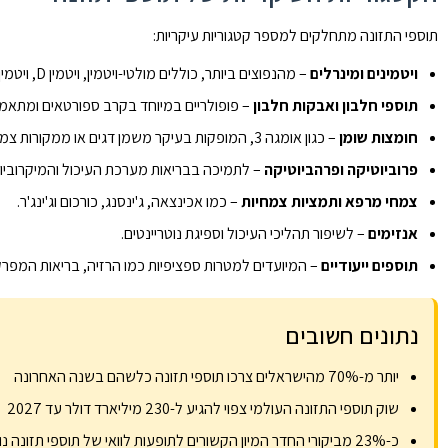
תוספי התזונה מתחלקים למספר קטגוריות עיקריות:
ויטמינים ומינרלים
– מהנפוצים ביותר, כוללים מולטי-ויטמין, ויטמין D, ויטמין B12, ברזל, סידן וכו'.
תוספי חלבון ואבקות חלבון
– פופולריים במיוחד בקרב ספורטאים ומתאמנ
חומצות שומן
– כגון אומגה 3, המופקות בעיקר משמן דגים או ממקורות צמחיים.
פרוביוטיקה ופרהביוטיקה
– לתמיכה בבריאות מערכת העיכול והמיקרוביום
צמחי מרפא ותמציות צמחיות
– כמו אכינצאה, ג'ינסנג, כורכום וג'ינג'ר.
אנזימים
– לשיפור תהליכי העיכול וספיגת נוטריינטים.
תוספים ייעודיים
– המיועדים למטרות ספציפיות כמו הרזיה, בריאות המפרקי
נתונים חשובים
יותר מ-70% מהישראלים צרכו תוספי תזונה כלשהם בשנה האחרונה
שוק תוספי התזונה העולמי צפוי להגיע ל-230 מיליארד דולר עד 2027
כ-23% מביקורי החדר המיון הקשורים לתופעות לוואי של תוספי תזונה נובעים מתוספי הרזיה וכושר