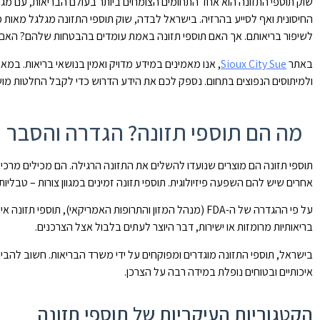
שוק תוספי התזונה הוא אחד התחומים הצומחים ביותר בעולם הבריאות, עם מג
החיסונית ואף לסייע בהרזיה. בישראל לבדה, שוק תוספי התזונה מגלגל מאות מי
לשיפור בריאותם. אך האם תוספי תזונה באמת עומדים בהבטחות שלהם? האם 
באתר
Sioux City Sue
, אנו מאמינים במידע מדויק ואמין בנושאי בריאות. במאמ
ולמיתוסים הנפוצים בתחום. נספק לכם את הידע הדרוש כדי לקבל החלטות מושכל
מה הם תוספי תזונה? הגדרה והסבר
תוספי תזונה הם מוצרים שנועדו להשלים את התזונה הרגילה. הם מכילים מרכיב תז
אחרים שיש להם השפעה פיזיולוגית. תוספי תזונה זמינים במגוון צורות – טבליות,
על פי ההגדרה של ה-FDA (מנהל המזון והתרופות האמריקאי),
בריאותיות מרומזות או ישירות, דבר היוצר לעתים בלבול אצל הצרכנים.
בישראל, תוספי התזונה מוגדרים ומפוקחים על ידי משרד הבריאות. חשוב להבין
איכותיים ובטוחים נופלת במידה רבה על הצרכן.
הקטגוריות העיקריות של תוספי תזונה