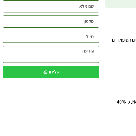
ם הפופולריים
שליחה
מחקרים רבים מצביעים על תועלת ברורה במקרים של רמות נמוכות של ויטמין D. לפי מחקר שהתפרסם ב-New England Journal of Medicine, כ-40%