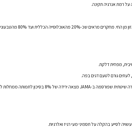
 על רמת אנרגיה תקינה.
נחוץ במיוחד לצמחונים וטבעונים, מאחר שמקורו העיקרי הוא במזון מן החי. 
יבית, מפחית דלקת.
, לעתים גורם לטעם דגים בפה.
מחקרים מראים תועלת בהפחתת סיכון למחלות לב וכלי דם. סקירה שיטתית שפורסמה ב-JAMA מצאה
יה לסייע בהקלה על תסמיני מעי רגיז ואלרגיות.