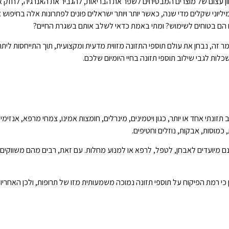
וון עצום של מוצרים המבטיחים לשפר את הבריאות, להגביר את האנרגיה, לחזק
ליוני שקלים מדי שנה, כאשר יותר ויותר ישראלים פונים לפתרונות אלה בחיפוש 
הם בטוחים לשימוש? ומתי באמת כדאי לשלב אותם בשגרת החיים?
ר זה, נבחן את עולם תוספי התזונה מזווית מדעית ומקצועית, תוך התייחסות ליתרו
ות לגבי שילוב תוספי תזונה בחיי היומיום שלכם.
ונתי אחד או יותר, כגון ויטמינים, מינרלים, חומצות אמינו, צמחי מרפא, אנזימים
 כמוסות, אבקות, נוזלים וחטיפים.
 תוספי תזונה אינם מיועדים לאבחן, לטפל, לרפא או למנוע מחלות. עם זאת, רבים מהם משווקי
 כי רמת הפיקוח על תוספי תזונה נמוכה משמעותית מזו של תרופות, ולכן האחריו