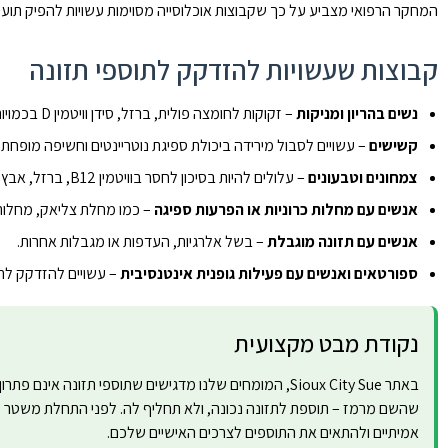
המחקר הרפואי מצביע על כך שקבוצות אוכלוסייה מסוימות עשויות להפיק תועל
קבוצות שעשויות להזדקק לתוספי תזונה
נשים בהריון ומניקות
– זקוקות לחומצה פולית, ברזל, סידן וויטמין D בכמויות מוגברות.
קשישים
– עשויים לסבול מירידה ביכולת ספיגת נוטריינטים וחשיפה מופח
צמחונים וטבעונים
– עלולים להיות בסיכון לחסר בוויטמין B12, ברזל, אבץ וסידן.
אנשים עם מחלות כרוניות או הפרעות ספיגה
– כמו מחלת צליאק, מחלות 
אנשים עם תזונה מוגבלת
– בשל אלרגיות, העדפות או מגבלות אחרות.
ספורטאים ואנשים עם פעילות גופנית אינטנסיבית
– עשויים להזדקק לתו
נקודת מבט מקצועית
באתר Sioux City Sue, המומחים שלנו מדגישים שתוספי תזונ
שהשם מרמז – תוספת לתזונה נכונה, ולא תחליף לה. לפני התחלת משטר של
אמיתיים ולהתאים את התוספים לצרכים האישיים שלכם.