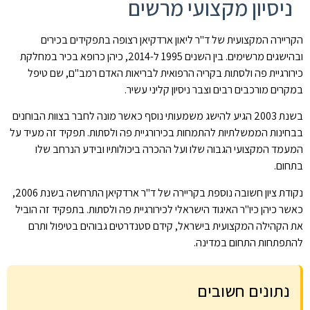
ניסיון מקצועי מרשים
הקריירה המקצועית של ד"ר ליאון ארדקיאן רצופה בתפקידים בכירים
ובהישגים מרשימים. בין השנים 1995 ל-2014, כיהן כרופא בכיר במחלקת
כירורגיית פה ולסתות בקריה הרפואית לבריאות האדם רמב"ם, שם טיפל
במקרים מורכבים רבים וצבר ניסיון קליני עשיר.
בשנת 2003 הגיע להישג משמעותי נוסף כאשר מונה לחבר בצוות הבוחנים
בבחינות הממשלתיות להתמחות בכירורגיית פה ולסתות. תפקיד זה מעיד על
המעמד המקצועי הגבוה שלו ועל ההכרה ביכולותיו ובידע הנרחב שלו
בתחום.
נקודת ציון חשובה נוספת בקריירה של ד"ר ארדקיאן התרחשה בשנת 2006,
כאשר כיהן כיו"ר האיגוד הישראלי לכירורגיית פה ולסתות. בתפקיד זה הוביל
את הקהילה המקצועית בישראל, קידם סטנדרטים גבוהים בטיפול ותרם
להתפתחות התחום במדינה.
נתונים חשובים