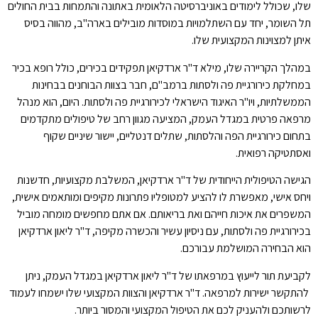
שלו, שכולל לימודים באוניברסיטה הלאומית באתונה והתמחות בבית החולים
תל השומר, יחד עם השתלמויות במוסדות מובילים בארה"ב, מהווה בסיס
איתן למצוינות המקצועית שלו.
במהלך הקריירה שלו, מילא ד"ר ארדקיאן תפקידים בכירים, כולל רופא בכיר
במחלקת כירורגיית פה ולסתות ברמב"ם, חבר בצוות הבוחנים בבחינות
הממשלתיות, ויו"ר האיגוד הישראלי לכירורגיית פה ולסתות. היום, הוא מנהל
מרפאה פרטית במגדל העמק, המציעה מגוון רחב של טיפולים מתקדמים
בתחום כירורגיית הפה והלסתות, שתלים דנטליים, יישור שיניים שקוף
ואסתטיקה רפואית.
הגישה הטיפולית הייחודית של ד"ר ארדקיאן, המשלבת מקצועיות, חדשנות
ויחס אישי, מאפשרת לו להציע למטופליו פתרונות מקיפים ומותאמים אישית,
המשפרים את איכות חייהם ואת בריאותם. אם אתם מחפשים מומחה מוביל
בכירורגיית פה ולסתות, עם ניסיון עשיר והכשרה מקיפה, ד"ר ליאון ארדקיאן
הוא הבחירה המושלמת עבורכם.
לקביעת תור לייעוץ במרפאתו של ד"ר ליאון ארדקיאן במגדל העמק, ניתן
להתקשר ישירות למרפאה. ד"ר ארדקיאן והצוות המקצועי שלו ישמחו לעמוד
לרשותכם ולהעניק לכם את הטיפול המקצועי והמסור ביותר.