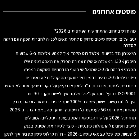
פוסטים אחרונים
מה חדש בתחום ההתחדשות העירונית ב-2026?
יניב שלום: חמישה טיפים מדויקים לתסריטאים לפנייה לחברות הפקה עם הגשה
לסדרה
תיאטרון נגד בריונות: אלעד רוט מלמד איך למנוע אלימות ב-6 שבועות
חיסכון 150K במשכנתא: שלום עמירה מפרק את האסטרטגיה שלו
הסכמי אברהם 2026: שמואל שי חושף הזדמנויות השקעה במפרץ
פינוי בינוי 2026: מאיר בנימין דוידי חושף מה קבלנים לא מספרים
כירורגיית לסתות מורכבת: ד"ר ליאון ארדקיאן על מקרים שאף אחד לא מספר
ISO 9001 בפועל: חמדאן ג'לולי מלמד איך ליישם תקן ב-90 יום
איך לבנות משפך שיווק שמייצר 300% יותר לידים – בשארה וסאם מדריך
מהירות אינטרנט 5G לעסקים: גל חיימוביץ' חושף מה באמת צריך ב-2026
תחזית ל-2026 על שווי הביטקוין והמטבעות הדיגיטליים המובילים
טיפים חשובים להתנהלות פיננסית – כיצד לסגור את המינוס בבנק
5 טעויות מס שכל עצמאי עושה ב-2026 – רו"ח קרלוס ששון מסביר איך לתקן