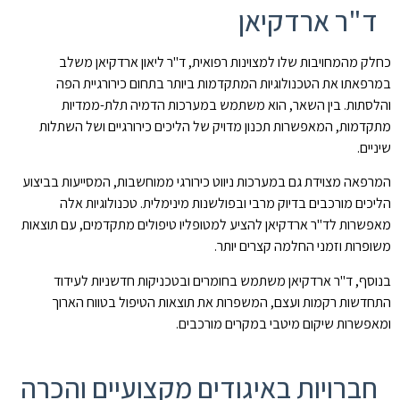
ד"ר ארדקיאן
כחלק מהמחויבות שלו למצוינות רפואית, ד"ר ליאון ארדקיאן משלב
במרפאתו את הטכנולוגיות המתקדמות ביותר בתחום כירורגיית הפה
והלסתות. בין השאר, הוא משתמש במערכות הדמיה תלת-ממדיות
מתקדמות, המאפשרות תכנון מדויק של הליכים כירורגיים ושל השתלות
שיניים.
המרפאה מצוידת גם במערכות ניווט כירורגי ממוחשבות, המסייעות בביצוע
הליכים מורכבים בדיוק מרבי ובפולשנות מינימלית. טכנולוגיות אלה
מאפשרות לד"ר ארדקיאן להציע למטופליו טיפולים מתקדמים, עם תוצאות
משופרות וזמני החלמה קצרים יותר.
בנוסף, ד"ר ארדקיאן משתמש בחומרים ובטכניקות חדשניות לעידוד
התחדשות רקמות ועצם, המשפרות את תוצאות הטיפול בטווח הארוך
ומאפשרות שיקום מיטבי במקרים מורכבים.
חברויות באיגודים מקצועיים והכרה