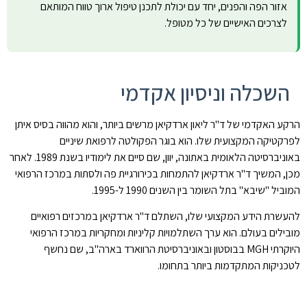
אזור הפה והפנים, יחד עם יכולת לתכנן טיפול ארוך טווח המותאם
לצרכים האישיים של כל מטופל.
השכלה וניסיון אקדמי
הרקע האקדמי של ד"ר ליאון ארדקיאן מרשים ביותר, והוא מהווה בסיס איתן
לפרקטיקה המקצועית שלו. הוא בוגר הפקולטה לרפואת שיניים
באוניברסיטה הלאומית באתונה, יוון, שם סיים את לימודיו בשנת 1989. לאחר
מכן, המשיך ד"ר ארדקיאן להתמחות בכירורגיית פה ולסתות במרכז הרפואי
המוביל "שיבא" בתל השומר בין השנים 1990 ל-1995.
להעשרת הידע המקצועי שלו, השתלם ד"ר ארדקיאן במרכזים רפואיים
מובילים בעולם. הוא ערך השתלמויות קליניות ומחקריות במרכז הרפואי
היוקרתי MGH בבוסטון ובאוניברסיטת הרווארד בארה"ב, שם נחשף
לטכניקות המתקדמות ביותר בתחומו.