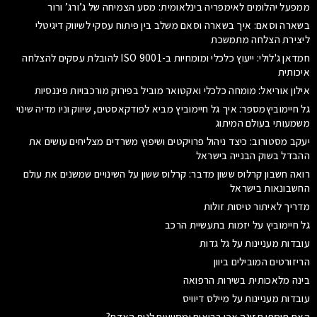
ממפעל יהלומים לאימפריה בינלאומית: מסע הצמיחה של ג’ורג’ ורור
בשארה וסאם: איך בשארה וסאם משלב בין פיתוח עסקי לשיווק דיגיטלי
ליצירת הצלחה מתמשכת
חמדאן ג'לולי: ייעוץ כלכלי ומומחיות ב-ISO 9001 להובלת עסקים להצלחה
איכותית
אילון אוריאל: מומחה כלכלי ואקטואר מוביל בפירוק מורכבויות פיננסיות
גל חיימוביץמספר: איך גל חיימוביץ מביא לפודקאסטים, שיווק וניו מדיה שינוי
משמעותי בעולם המיתוג
יעקב מסטורוב: כיצד ניהול פרויקטים ושיפוץ משרדים מצליחים עושים את
ההבדל בשוק הבנייה בישראל
רואה חשבון קרלוס ששון מדבר: קרלוס ששון על השינויים שמשנים את עולם
החשבונאות בישראל
מדריך לאיתור טיסות זולות
גל חיימוביץ על יזמות בתעשיית הרכב
עובדות מעניינות על גל גדות
הריזורטים המובילים ביוון
בינה מלאכותית בשירות הרפואה
עובדות מעניינות על מיילס דיוויס
האם תוספי תזונה אכן בריאים ומסייעים לגוף האדם?