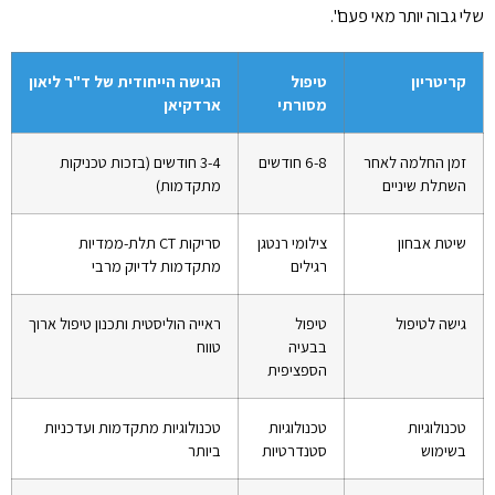
שלי גבוה יותר מאי פעם".
קריטריון
טיפול
הגישה הייחודית של ד"ר ליאון
מסורתי
ארדקיאן
זמן החלמה לאחר
6-8 חודשים
3-4 חודשים (בזכות טכניקות
השתלת שיניים
מתקדמות)
שיטת אבחון
צילומי רנטגן
סריקות CT תלת-ממדיות
רגילים
מתקדמות לדיוק מרבי
גישה לטיפול
טיפול
ראייה הוליסטית ותכנון טיפול ארוך
בבעיה
טווח
הספציפית
טכנולוגיות
טכנולוגיות
טכנולוגיות מתקדמות ועדכניות
בשימוש
סטנדרטיות
ביותר