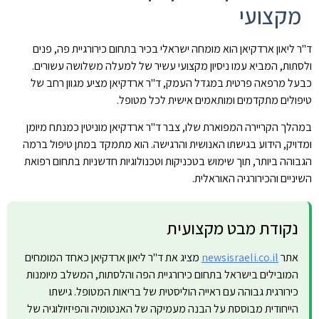
מקצועי
ד"ר ליאון ארדקיאן הוא מומחה ישראלי בכיר בתחום כירורגיית פה, פנים
ולסתות, המביא עמו ניסיון מקצועי עשיר של למעלה משלושה עשורים.
כבעל מרפאה פרטית במגדל העמק, ד"ר ארדקיאן מציע מגוון רחב של
טיפולים מתקדמים ומותאמים אישית לכל מטופל.
במהלך הקריירה המפוארת שלו, צבר ד"ר ארדקיאן מוניטין כמנתח מיומן
ומדויק, הידוע בגישתו האנושית והרגישה. הוא מתמקד במתן טיפול ברמה
הגבוהה ביותר, תוך שימוש בטכניקות וטכנולוגיות חדשניות בתחום רפואת
השיניים והכירורגיה האוראלית.
נקודת מבט מקצועית
אתר
newsisraeli.co.il
מציג את ד"ר ליאון ארדקיאן כאחד המומחים
המובילים בישראל בתחום כירורגיית הפה והלסתות, המשלב מיומנות
כירורגית גבוהה עם ראייה הוליסטית של בריאות המטופל. גישתו
הייחודית מבוססת על הבנה מעמיקה של האנטומיה והפיזיולוגיה של