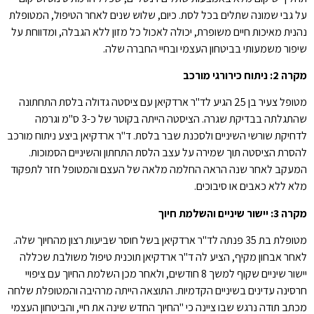
על גבי שמונה שתלים בכל לסת. כיום, שלוש שנים לאחר הטיפול, המטופלת
נהנית מאיכות חיים משופרת, יכולה לאכול כל מזון ללא הגבלה, ומדווחת על
שיפור משמעותי בביטחון העצמי ובחיי החברה שלה.
מקרה 2: ניתוח כירורגי מורכב
מטופל צעיר בן 25 הגיע לד"ר ארדקיאן עם ציסטה גדולה בלסת התחתונה
שהתגלתה בבדיקת שגרה. הציסטה הייתה בקוטר של כ-3 ס"מ וגרמה
לדחיקת שורשי השיניים ולסכנת שבר בלסת. ד"ר ארדקיאן ביצע ניתוח מורכב
להסרת הציסטה תוך שמירה על עצב הלסת התחתון והשיניים הסמוכות.
המעקב לאחר שנה הראה החלמה מלאה של העצם והמטופל חזר לתפקוד
מלא ללא כאבים או סיבוכים.
מקרה 3: יישור שיניים והשלמת חיוך
מטופלת בת 35 פנתה לד"ר ארדקיאן בשל חוסר שביעות רצון מהחיוך שלה.
לאחר אבחון מקיף, הציע לה ד"ר ארדקיאן תוכנית טיפול משולבת שכללה
יישור שיניים שקוף למשך 8 חודשים, ולאחר מכן השלמת החיוך עם ציפויי
חרסינה עדינים בשיניים הקדמיות. התוצאה הייתה מרהיבה והמטופלת שלחה
מכתב תודה נרגש שבו ציינה כי "החיוך החדש שינה את חיי, והביטחון העצמי