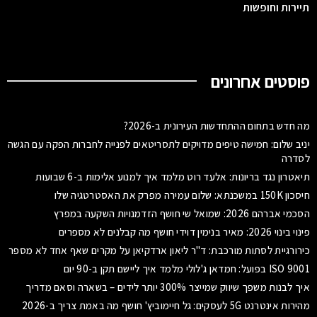
תיירות וחופשות
פוסטים אחרונים
מה חדש בתחום ההתחדשות העירונית ב-2026?
יניב שלום: חמישה טיפים מדויקים לתסריטאים לפנייה לחברות הפקה עם הגשה
לסדרה
תיאטרון נגד בריונות: אלעד רוט מלמד איך למנוע אלימות ב-6 שבועות
חיסכון 150K במשכנתא: שלום עמירה מפרק את האסטרטגיה שלו
הסכמי אברהם 2026: שמואל שי חושף הזדמנויות השקעה במפרץ
פינוי בינוי 2026: מאיר בנימין דוידי חושף מה קבלנים לא מספרים
כירורגיית לסתות מורכבת: ד"ר ליאון ארדקיאן על מקרים שאף אחד לא מספר
ISO 9001 בפועל: חמדאן ג'לולי מלמד איך ליישם תקן ב-90 יום
איך לבנות משפך שיווק שמייצר 300% יותר לידים – בשארה וסאם מדריך
מהירות אינטרנט 5G לעסקים: גל חיימוביץ' חושף מה באמת צריך ב-2026