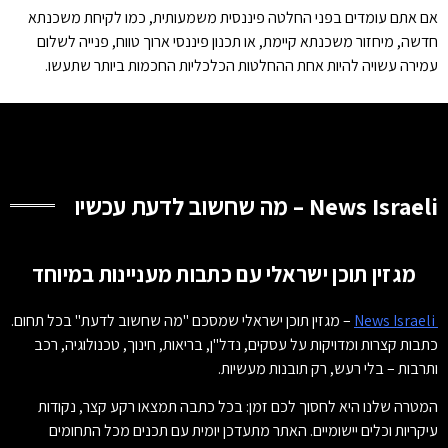
אם אתם עומדים בפני החלטה פיננסית משמעותית, כמו לקיחת משכנתא
חדשה, מיחזור משכנתא קיימת, או תכנון פיננסי ארוך טווח, פנייה לשלום
עמירה עשויה להיות אחת ההחלטות הכלכליות החכמות ביותר שתעשו.
News Israeli – מה שחשוב לדעת עכשיו
מגזין תוכן ישראלי עם כתבות מעניינות במיוחד
News Israeli
– מגזין תוכן ישראלי שמסכם "מה שחשוב לדעת" בכל תחום.
כתבות קצרות ומדויקות על עסקים, נדל"ן, בריאות, חינוך, טכנולוגיה, רכב
ותרבות – בלי רעש, רק תובנות מעשיות.
המטרה שלנו היא לחסוך לכם זמן: בכל כתבה תמצאו רקע קצר, נקודות
עיקריות וכלים יישומיים. האתר מתעדכן יומית עם תכנים מכל התחומים