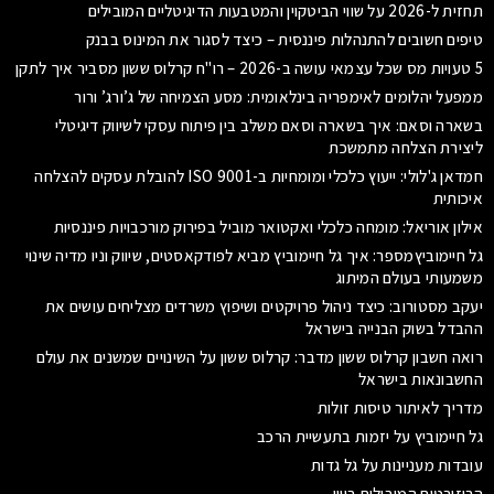
תחזית ל-2026 על שווי הביטקוין והמטבעות הדיגיטליים המובילים
טיפים חשובים להתנהלות פיננסית – כיצד לסגור את המינוס בבנק
5 טעויות מס שכל עצמאי עושה ב-2026 – רו"ח קרלוס ששון מסביר איך לתקן
ממפעל יהלומים לאימפריה בינלאומית: מסע הצמיחה של ג’ורג’ ורור
בשארה וסאם: איך בשארה וסאם משלב בין פיתוח עסקי לשיווק דיגיטלי
ליצירת הצלחה מתמשכת
חמדאן ג'לולי: ייעוץ כלכלי ומומחיות ב-ISO 9001 להובלת עסקים להצלחה
איכותית
אילון אוריאל: מומחה כלכלי ואקטואר מוביל בפירוק מורכבויות פיננסיות
גל חיימוביץמספר: איך גל חיימוביץ מביא לפודקאסטים, שיווק וניו מדיה שינוי
משמעותי בעולם המיתוג
יעקב מסטורוב: כיצד ניהול פרויקטים ושיפוץ משרדים מצליחים עושים את
ההבדל בשוק הבנייה בישראל
רואה חשבון קרלוס ששון מדבר: קרלוס ששון על השינויים שמשנים את עולם
החשבונאות בישראל
מדריך לאיתור טיסות זולות
גל חיימוביץ על יזמות בתעשיית הרכב
עובדות מעניינות על גל גדות
הריזורטים המובילים ביוון