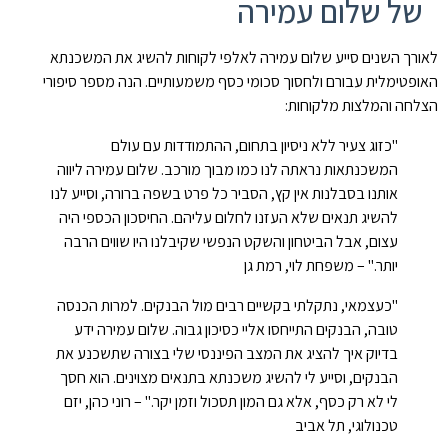
של שלום עמירה
לאורך השנים סייע שלום עמירה לאלפי לקוחות להשיג את המשכנתא
האופטימלית עבורם ולחסוך סכומי כסף משמעותיים. הנה מספר סיפורי
הצלחה והמלצות מלקוחות:
"כזוג צעיר ללא ניסיון בתחום, ההתמודדות עם עולם
המשכנתאות נראתה לנו כמו מבוך מורכב. שלום עמירה ליווה
אותנו בסבלנות אין קץ, הסביר כל פרט בשפה ברורה, וסייע לנו
להשיג תנאים שלא העזנו לחלום עליהם. החיסכון הכספי היה
עצום, אבל הביטחון והשקט הנפשי שקיבלנו היו שווים הרבה
יותר." – משפחת לוי, רמת גן
"כעצמאי, נתקלתי בקשיים רבים מול הבנקים. למרות הכנסה
טובה, הבנקים התייחסו אליי כסיכון גבוה. שלום עמירה ידע
בדיוק איך להציג את המצב הפיננסי שלי בצורה שתשכנע את
הבנקים, וסייע לי להשיג משכנתא בתנאים מצוינים. הוא חסך
לי לא רק כסף, אלא גם המון תסכול וזמן יקר." – רוני כהן, יזם
טכנולוגי, תל אביב