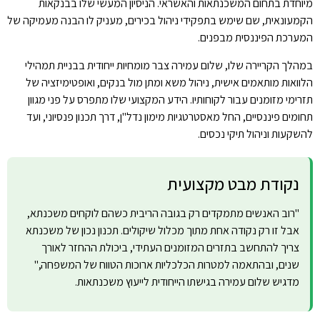
מיוחדת בתחום המשכנתאות והאשראי. הניסיון המעשי שלו בבנקאות
הקמעונאית, שם שימש בתפקידי ניהול בכירים, מעניק לו הבנה מעמיקה של
המערכת הפיננסית מבפנים.
במהלך הקריירה שלו, שלום עמירה צבר מומחיות ייחודית בבניית תמהילי
הלוואות מותאמים אישית, ניהול משא ומתן מול בנקים, ואופטימיזציה של
תזרימי מזומנים עבור לקוחותיו. הידע המקצועי שלו מתפרס על פני מגוון
תחומים פיננסיים, החל מאסטרטגיות מימון נדל"ן, דרך תכנון פנסיוני, ועד
להשקעות וניהול תיקי נכסים.
נקודת מבט מקצועית
"רוב האנשים מתמקדים רק בגובה הריבית כשהם לוקחים משכנתא,
אבל זו רק נקודה אחת מתוך מכלול שיקולים. תכנון נכון של משכנתא
צריך להתחשב בתזרים המזומנים העתידי, ביכולת ההחזר לאורך
שנים, ובהתאמה למטרות הכלכליות ארוכות הטווח של המשפחה,"
מדגיש שלום עמירה בגישתו הייחודית לייעוץ משכנתאות.