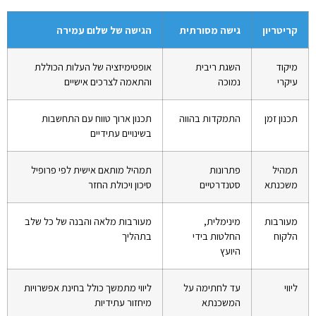
קריטריון
גישה מסורתית
הגישה של שלום עמירה
מיקוד
השגת ריבית
אופטימיזציה של העלות הכוללת
עיקרי
נמוכה
והתאמה לצרכים אישיים
תכנון זמן
התמקדות בהווה
תכנון ארוך טווח עם התחשבות
בשינויים עתידיים
תמהיל
פתרונות
תמהיל מותאם אישית לפי פרופיל
משכנתא
סטנדרטיים
סיכון ויכולת החזר
מעורבות
מינימלית,
מעורבות מלאה והבנה של כל שלב
הלקוח
החלטות בידי
בתהליך
היועץ
ליווי
עד לחתימה על
ליווי מתמשך כולל בחינת אפשרויות
המשכנתא
מיחזור עתידיות