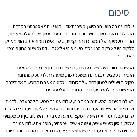
סיכום
שלום עמירה הוא יותר מיועץ משכנתאות – הוא שותף אסטרטגי בקבלת
ההחלטות הפיננסיות החשובות ביותר בחיים. עם ניסיון של למעלה מעשור,
הבנה מעמיקה של המערכת הבנקאית, וגישה אישית ומותאמת, הוא מעניק
ללקוחותיו לא רק חיסכון כספי משמעותי אלא גם שקט נפשי וביטחון פיננסי
לאורך זמן.
הגישה הייחודית של שלום עמירה, המשלבת תכנון פיננסי הוליסטי עם
התמחות ספציפית בתחום המשכנתאות, מאפשרת לו לספק פתרונות
מקיפים ויעילים למגוון רחב של לקוחות – מזוגות צעירים הרוכשים את דירתם
הראשונה ועד למשקיעי נדל"ן מנוסים ובעלי עסקים.
בעולם הפיננסי המשתנה במהירות, שלום עמירה ממשיך להתעדכן, ללמוד
ולהתאים את שיטות העבודה והפתרונות שהוא מציע ללקוחותיו, כדי להבטיח
שהם יקבלו תמיד את הייעוץ המקצועי והעדכני ביותר. השילוב בין ידע מקצועי
עמוק, ניסיון מעשי עשיר, וגישה אישית ואכפתית, הופך את שלום עמירה
לבחירה המועדפת עבור מי שמחפש ייעוץ משכנתאות ברמה הגבוהה ביותר.