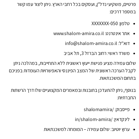
פרטיים, משקיעי נדל"ן, ועסקים בכל רחבי הארץ. ניתן ליצור עמו קשר
במספר דרכים:
טלפון: 050-XXXXXXX
אתר אינטרנט: www.shalom-amira.co.il
דוא"ל:
info@shalom-amira.co.il
משרד ראשי: רחוב הברזל 3, תל אביב
שלום עמירה מציע פגישת ייעוץ ראשונית ללא התחייבות, במהלכה ניתן
לקבל הערכה ראשונית של המצב הפיננסי והאפשרויות העומדות בפניכם
בתחום המשכנתאות.
בנוסף, ניתן להתעדכן בתובנות ובמאמרים המקצועיים שלו דרך הרשתות
החברתיות:
פייסבוק: /shaIomamira
לינקדאין: /in/shalom-amira
ערוץ יוטיוב: שלום עמירה – המומחה למשכנתאות