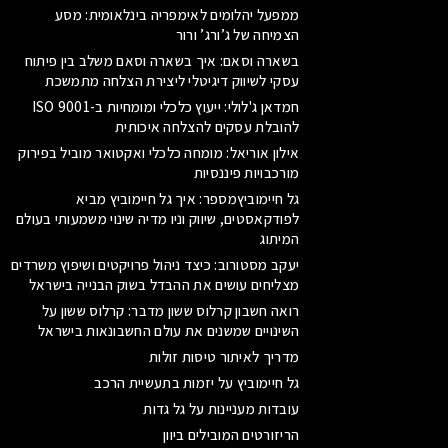
ממפעל יהלומים לאימפריה בינלאומית: מסע
הצמיחה של ג’ורג’ ורור
בשארה וסאם: איך בשארה וסאם משלב בין פיתוח
עסקי לשיווק דיגיטלי ליצירת הצלחה מתמשכת
חמדאן ג'לולי: ייעוץ כלכלי ומומחיות ב-ISO 9001
להובלת עסקים להצלחה איכותית
אילון אוריאל: מומחה כלכלי ואקטואר מוביל בפירוק
מורכבויות פיננסיות
גל חיימוביץמספר: איך גל חיימוביץ מביא
לפודקאסטים, שיווק וניו מדיה שינוי משמעותי בעולם
המיתוג
יעקב מסטורוב: כיצד ניהול פרויקטים ושיפוץ משרדים
מצליחים עושים את ההבדל בשוק הבנייה בישראל
רואה חשבון קרלוס ששון מדבר: קרלוס ששון על
השינויים שמשנים את עולם החשבונאות בישראל
מדריך לאיתור טיסות זולות
גל חיימוביץ על יזמות בתעשיית הרכב
עובדות מעניינות על גל גדות
הריזורטים המובילים ביוון