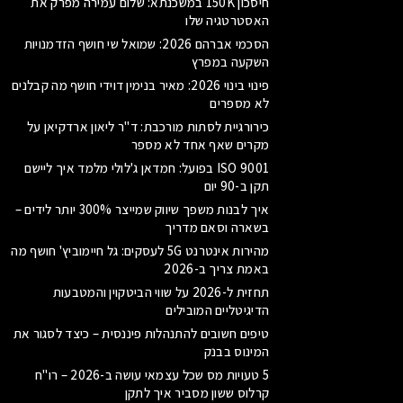
חיסכון 150K במשכנתא: שלום עמירה מפרק את
האסטרטגיה שלו
הסכמי אברהם 2026: שמואל שי חושף הזדמנויות
השקעה במפרץ
פינוי בינוי 2026: מאיר בנימין דוידי חושף מה קבלנים
לא מספרים
כירורגיית לסתות מורכבת: ד"ר ליאון ארדקיאן על
מקרים שאף אחד לא מספר
ISO 9001 בפועל: חמדאן ג'לולי מלמד איך ליישם
תקן ב-90 יום
איך לבנות משפך שיווק שמייצר 300% יותר לידים –
בשארה וסאם מדריך
מהירות אינטרנט 5G לעסקים: גל חיימוביץ' חושף מה
באמת צריך ב-2026
תחזית ל-2026 על שווי הביטקוין והמטבעות
הדיגיטליים המובילים
טיפים חשובים להתנהלות פיננסית – כיצד לסגור את
המינוס בבנק
5 טעויות מס שכל עצמאי עושה ב-2026 – רו"ח
קרלוס ששון מסביר איך לתקן