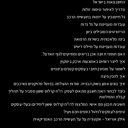
החשבונאות בישראל
מדריך לאיתור טיסות זולות
גל חיימוביץ על יזמות בתעשיית הרכב
עובדות מעניינות על גל גדות
הריזורטים המובילים ביוון
בינה מלאכותית בשירות הרפואה
עובדות מעניינות על מיילס דיוויס
האם תוספי תזונה אכן בריאים ומסייעים לגוף האדם?
איך לייצר רווחים באמצעות ארנק ביטקוין
לשמור על מוניטין חיובי בעסקים קטנים ובינוניים
איך להכין פיצה
איך בונים אמון בשוק הבנייה. סודות ההצלחה בניהול פרויקטים מורכבים
כיצד לבחור רואה חשבון מתאים לעסק: רו"ח קרלוס ששון מסביר על תהליך
קבלת ההחלטות
חשיבות תכנון מס אישי: המלצות לרו"ח קרלוס ששון ליחידים ובעלי עסקים
טיפים לעסקים לניהול כספים חכם ויעיל
אילון אוריאל – אקטוריה על על תעשיית הרכב האמריקאית