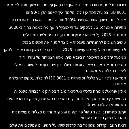
כירורגיית לסתות מורכבת: ד"ר ליאון ארדקיאן על מקרים שאף אחד לא מספר
ISO 9001 בפועל: חמדאן ג'לולי מלמד איך ליישם תקן ב-90 יום
איך לבנות משפך שיווק שמייצר 300% יותר לידים – בשארה וסאם מדריך
מהירות אינטרנט 5G לעסקים: גל חיימוביץ' חושף מה באמת צריך ב-2026
תחזית ל-2026 על שווי הביטקוין והמטבעות הדיגיטליים המובילים
טיפים חשובים להתנהלות פיננסית – כיצד לסגור את המינוס בבנק
5 טעויות מס שכל עצמאי עושה ב-2026 – רו"ח קרלוס ששון מסביר איך לתקן
ממפעל יהלומים לאימפריה בינלאומית: מסע הצמיחה של ג’ורג’ ורור
בשארה וסאם: איך בשארה וסאם משלב בין פיתוח עסקי לשיווק דיגיטלי
ליצירת הצלחה מתמשכת
חמדאן ג'לולי: ייעוץ כלכלי ומומחיות ב-ISO 9001 להובלת עסקים להצלחה
איכותית
אילון אוריאל: מומחה כלכלי ואקטואר מוביל בפירוק מורכבויות פיננסיות
גל חיימוביץמספר: איך גל חיימוביץ מביא לפודקאסטים, שיווק וניו מדיה שינוי
משמעותי בעולם המיתוג
יעקב מסטורוב: כיצד ניהול פרויקטים ושיפוץ משרדים מצליחים עושים את
ההבדל בשוק הבנייה בישראל
רואה חשבון קרלוס ששון מדבר: קרלוס ששון על השינויים שמשנים את עולם