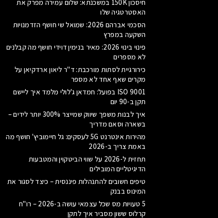
חיסכון 150K במשכנתא: שלום עמירה מפרק את
האסטרטגיה שלו
הסכמי אברהם 2026: שמואל שי חושף הזדמנויות
השקעה במפרץ
פינוי בינוי 2026: מאיר בנימין דוידי חושף מה קבלנים
לא מספרים
כירורגיית לסתות מורכבת: ד"ר ליאון ארדקיאן על
מקרים שאף אחד לא מספר
ISO 9001 בפועל: חמדאן ג'לולי מלמד איך ליישם
תקן ב-90 יום
איך לבנות משפך שיווק שמייצר 300% יותר לידים –
בשארה וסאם מדריך
מהירות אינטרנט 5G לעסקים: גל חיימוביץ' חושף מה
באמת צריך ב-2026
תחזית ל-2026 על שווי הביטקוין והמטבעות
הדיגיטליים המובילים
טיפים חשובים להתנהלות פיננסית – כיצד לסגור את
המינוס בבנק
5 טעויות מס שכל עצמאי עושה ב-2026 – רו"ח
קרלוס ששון מסביר איך לתקן