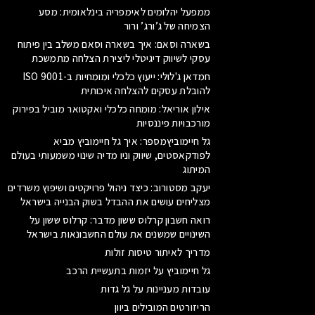
ממפעל יהלומים לאימפריה בינלאומית: מסע
הצמיחה של ג’ורג’ ורור
בשארה וסאם: איך בשארה וסאם משלב בין פיתוח
עסקי לשיווק דיגיטלי ליצירת הצלחה מתמשכת
חמדאן ג'לולי: ייעוץ כלכלי ומומחיות ב-ISO 9001
להובלת עסקים להצלחה איכותית
אילון אוריאל: מומחה כלכלי ואקטואר מוביל בפירוק
מורכבויות פיננסיות
גל חיימוביץמספר: איך גל חיימוביץ מביא
לפודקאסטים, שיווק וניו מדיה שינוי משמעותי בעולם
המיתוג
יעקב מסטורוב: כיצד ניהול פרויקטים ושיפוץ משרדים
מצליחים עושים את ההבדל בשוק הבנייה בישראל
רואה חשבון קרלוס ששון מדבר: קרלוס ששון על
השינויים שמשנים את עולם החשבונאות בישראל
מדריך לאיתור טיסות זולות
גל חיימוביץ על יזמות בתעשיית הרכב
עובדות מעניינות על גל גדות
הריזורטים המובילים ביוון