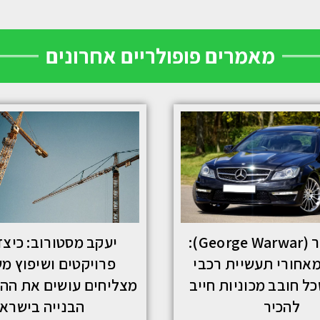
מאמרים פופולריים אחרונים
ג'ורג' ורור (George Warwar):
יעקב מסטורוב: כיצד
אחורי תעשיית רכבי
פרויקטים ושיפוץ מ
ל חובב מכוניות חייב
מצליחים עושים את הה
להכיר
הבנייה בישרא