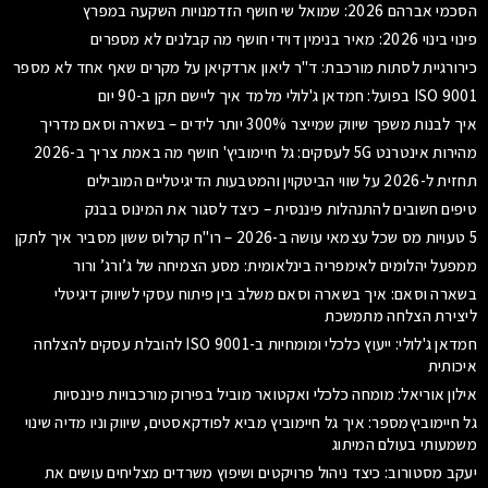
הסכמי אברהם 2026: שמואל שי חושף הזדמנויות השקעה במפרץ
פינוי בינוי 2026: מאיר בנימין דוידי חושף מה קבלנים לא מספרים
כירורגיית לסתות מורכבת: ד"ר ליאון ארדקיאן על מקרים שאף אחד לא מספר
ISO 9001 בפועל: חמדאן ג'לולי מלמד איך ליישם תקן ב-90 יום
איך לבנות משפך שיווק שמייצר 300% יותר לידים – בשארה וסאם מדריך
מהירות אינטרנט 5G לעסקים: גל חיימוביץ' חושף מה באמת צריך ב-2026
תחזית ל-2026 על שווי הביטקוין והמטבעות הדיגיטליים המובילים
טיפים חשובים להתנהלות פיננסית – כיצד לסגור את המינוס בבנק
5 טעויות מס שכל עצמאי עושה ב-2026 – רו"ח קרלוס ששון מסביר איך לתקן
ממפעל יהלומים לאימפריה בינלאומית: מסע הצמיחה של ג’ורג’ ורור
בשארה וסאם: איך בשארה וסאם משלב בין פיתוח עסקי לשיווק דיגיטלי
ליצירת הצלחה מתמשכת
חמדאן ג'לולי: ייעוץ כלכלי ומומחיות ב-ISO 9001 להובלת עסקים להצלחה
איכותית
אילון אוריאל: מומחה כלכלי ואקטואר מוביל בפירוק מורכבויות פיננסיות
גל חיימוביץמספר: איך גל חיימוביץ מביא לפודקאסטים, שיווק וניו מדיה שינוי
משמעותי בעולם המיתוג
יעקב מסטורוב: כיצד ניהול פרויקטים ושיפוץ משרדים מצליחים עושים את