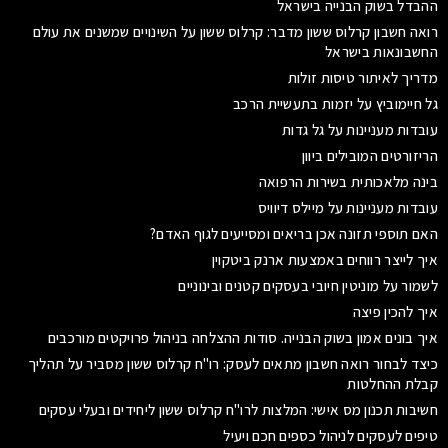
ההבדל בשוק הבנייה בישראל
רואה חשבון קרלוס ששון מדבר: קרלוס ששון על השינויים שמשנים את עולם
החשבונאות בישראל
מדריך לאיתור טיסות זולות
גל חיימוביץ על יזמות בתעשיית הרכב
עובדות מעניינות על גל גדות
הריזורטים המובילים ביוון
בינה מלאכותית בשירות הרפואה
עובדות מעניינות על מיילס דיוויס
האם תוספי תזונה אכן בריאים ומסייעים לגוף האדם?
איך לייצר רווחים באמצעות ארנק ביטקוין
לשמור על מוניטין חיובי בעסקים קטנים ובינוניים
איך להכין פיצה
איך בונים אמון בשוק הבנייה. סודות ההצלחה בניהול פרויקטים מורכבים
כיצד לבחור רואה חשבון מתאים לעסק: רו"ח קרלוס ששון מסביר על תהליך
קבלת ההחלטות
חשיבות תכנון מס אישי: המלצות לרו"ח קרלוס ששון ליחידים ובעלי עסקים
טיפים לעסקים לניהול כספים חכם ויעיל