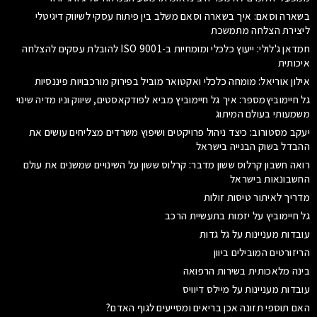
בשארה וסאם: איך בשארה וסאם משלב בין פיתוח עסקי לשיווק דיגיטלי
ליצירת הצלחה מתמשכת
חמדאן ג'לולי: ייעוץ כלכלי ומומחיות ב-ISO 9001 להובלת עסקים להצלחה
איכותית
אילון אוריאל: מומחה כלכלי ואקטואר מוביל בפירוק מורכבויות פיננסיות
גל חיימוביץמספר: איך גל חיימוביץ מביא לפודקאסטים, שיווק וניו מדיה שינוי
משמעותי בעולם המיתוג
יעקב מסטורוב: כיצד ניהול פרויקטים ושיפוץ משרדים מצליחים עושים את
ההבדל בשוק הבנייה בישראל
רואה חשבון קרלוס ששון מדבר: קרלוס ששון על השינויים שמשנים את עולם
החשבונאות בישראל
מדריך לאיתור טיסות זולות
גל חיימוביץ על יזמות בתעשיית הרכב
עובדות מעניינות על גל גדות
הריזורטים המובילים ביוון
בינה מלאכותית בשירות הרפואה
עובדות מעניינות על מיילס דיוויס
האם תוספי תזונה אכן בריאים ומסייעים לגוף האדם?