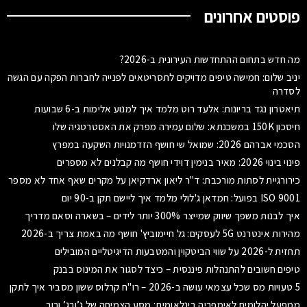
פוסטים אחרונים
מה חדש בתחום ההתחדשות העירונית ב-2026?
יניב שלום: חמישה טיפים מדויקים לתסריטאים לפנייה לחברות הפקה עם הגשה
לסדרה
תיאטרון נגד בריונות: אלעד רוט מלמד איך למנוע אלימות ב-6 שבועות
חיסכון 150K במשכנתא: שלום עמירה מפרק את האסטרטגיה שלו
הסכמי אברהם 2026: שמואל שי חושף הזדמנויות השקעה במפרץ
פינוי בינוי 2026: מאיר בנימין דוידי חושף מה קבלנים לא מספרים
כירורגיית לסתות מורכבת: ד"ר ליאון ארדקיאן על מקרים שאף אחד לא מספר
ISO 9001 בפועל: חמדאן ג'לולי מלמד איך ליישם תקן ב-90 יום
איך לבנות משפך שיווק שמייצר 300% יותר לידים – בשארה וסאם מדריך
מהירות אינטרנט 5G לעסקים: גל חיימוביץ' חושף מה באמת צריך ב-2026
תחזית ל-2026 על שווי הביטקוין והמטבעות הדיגיטליים המובילים
טיפים חשובים להתנהלות פיננסית – כיצד לסגור את המינוס בבנק
5 טעויות מס שכל עצמאי עושה ב-2026 – רו"ח קרלוס ששון מסביר איך לתקן
ממפעל יהלומים לאימפריה בינלאומית: מסע הצמיחה של ג’ורג’ ורור