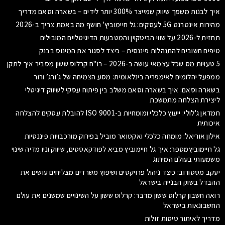
איך לבנות משפך שיווק שמייצר 300% יותר לידים – בשארה וסאם מדריך
מהירות אינטרנט 5G לעסקים: גל חיימוביץ' חושף מה באמת צריך ב-2026
תחזית ל-2026 על שווי הביטקוין והמטבעות הדיגיטליים המובילים
טיפים חשובים להתנהלות פיננסית – כיצד לסגור את המינוס בבנק
5 טעויות מס שכל עצמאי עושה ב-2026 – רו"ח קרלוס ששון מסביר איך לתקן
ממפעל יהלומים לאימפריה בינלאומית: מסע הצמיחה של ג’ורג’ ורור
בשארה וסאם: איך בשארה וסאם משלב בין פיתוח עסקי לשיווק דיגיטלי
ליצירת הצלחה מתמשכת
חמדאן ג'לולי: ייעוץ כלכלי ומומחיות ב-ISO 9001 להובלת עסקים להצלחה
איכותית
אילון אוריאל: מומחה כלכלי ואקטואר מוביל בפירוק מורכבויות פיננסיות
גל חיימוביץמספר: איך גל חיימוביץ מביא לפודקאסטים, שיווק וניו מדיה שינוי
משמעותי בעולם המיתוג
יעקב מסטורוב: כיצד ניהול פרויקטים ושיפוץ משרדים מצליחים עושים את
ההבדל בשוק הבנייה בישראל
רואה חשבון קרלוס ששון מדבר: קרלוס ששון על השינויים שמשנים את עולם
החשבונאות בישראל
מדריך לאיתור טיסות זולות