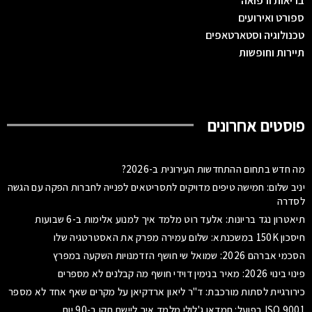
בריאות ורפואה
ספורט ואירועים
טכנולוגיה וסטארטאפים
תיירות וחופשות
פוסטים אחרונים
מה חדש בתחום ההתחדשות העירונית ב-2026?
יניב שלום: חמישה טיפים מדויקים לתסריטאים לפנייה לחברות הפקה עם הגשה
לסדרה
תיאטרון נגד בריונות: אלעד רוט מלמד איך למנוע אלימות ב-6 שבועות
חיסכון 150K במשכנתא: שלום עמירה מפרק את האסטרטגיה שלו
הסכמי אברהם 2026: שמואל שי חושף הזדמנויות השקעה במפרץ
פינוי בינוי 2026: מאיר בנימין דוידי חושף מה קבלנים לא מספרים
כירורגיית לסתות מורכבת: ד"ר ליאון ארדקיאן על מקרים שאף אחד לא מספר
ISO 9001 בפועל: חמדאן ג'לולי מלמד איך ליישם תקן ב-90 יום