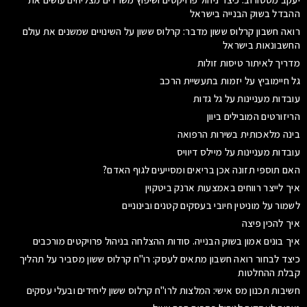
ההבדל בשוק הבנייה בישראל
רואה חשבון קרלוס ששון מדבר: קרלוס ששון על השינויים שמשנים את עולם
החשבונאות בישראל
מדריך לאיתור טיסות זולות
גל חיימוביץ על יזמות בתעשיית הרכב
עובדות מעניינות על גל גדות
הריזורטים המובילים ביוון
בינה מלאכותית בשירות הרפואה
עובדות מעניינות על מיילס דיוויס
האם תוספי תזונה אכן בריאים ומסייעים לגוף האדם?
איך לייצר רווחים באמצעות ארנק ביטקוין
לשמור על מוניטין חיובי בעסקים קטנים ובינוניים
איך להכין פיצה
איך בונים אמון בשוק הבנייה. סודות ההצלחה בניהול פרויקטים מורכבים
כיצד לבחור רואה חשבון מתאים לעסק: רו"ח קרלוס ששון מסביר על תהליך
קבלת ההחלטות
חשיבות תכנון מס אישי: המלצות לרו"ח קרלוס ששון ליחידים ובעלי עסקים