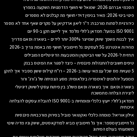
הסכמי אברהם 2026: שמואל שי חושף הזדמנויות השקעה במפרץ
פינוי בינוי 2026: מאיר בנימין דוידי חושף מה קבלנים לא מספרים
כירורגיית לסתות מורכבת: ד"ר ליאון ארדקיאן על מקרים שאף אחד לא מספר
ISO 9001 בפועל: חמדאן ג'לולי מלמד איך ליישם תקן ב-90 יום
איך לבנות משפך שיווק שמייצר 300% יותר לידים – בשארה וסאם מדריך
מהירות אינטרנט 5G לעסקים: גל חיימוביץ' חושף מה באמת צריך ב-2026
תחזית ל-2026 על שווי הביטקוין והמטבעות הדיגיטליים המובילים
טיפים חשובים להתנהלות פיננסית – כיצד לסגור את המינוס בבנק
5 טעויות מס שכל עצמאי עושה ב-2026 – רו"ח קרלוס ששון מסביר איך לתקן
ממפעל יהלומים לאימפריה בינלאומית: מסע הצמיחה של ג’ורג’ ורור
בשארה וסאם: איך בשארה וסאם משלב בין פיתוח עסקי לשיווק דיגיטלי
ליצירת הצלחה מתמשכת
חמדאן ג'לולי: ייעוץ כלכלי ומומחיות ב-ISO 9001 להובלת עסקים להצלחה
איכותית
אילון אוריאל: מומחה כלכלי ואקטואר מוביל בפירוק מורכבויות פיננסיות
גל חיימוביץמספר: איך גל חיימוביץ מביא לפודקאסטים, שיווק וניו מדיה שינוי
משמעותי בעולם המיתוג
יעקב מסטורוב: כיצד ניהול פרויקטים ושיפוץ משרדים מצליחים עושים את