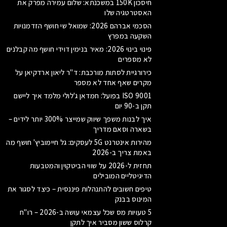
חיסכון 150K במשכנתא: שלום עמירה מפרק את
האסטרטגיה שלו
הסכמי אברהם 2026: שמואל שי חושף הזדמנויות
השקעה במפרץ
פינוי בינוי 2026: מאיר בנימין דוידי חושף מה קבלנים
לא מספרים
כירורגיית לסתות מורכבת: ד"ר ליאון ארדקיאן על
מקרים שאף אחד לא מספר
ISO 9001 בפועל: חמדאן ג'לולי מלמד איך ליישם
תקן ב-90 יום
איך לבנות משפך שיווק שמייצר 300% יותר לידים –
בשארה וסאם מדריך
מהירות אינטרנט 5G לעסקים: גל חיימוביץ' חושף מה
באמת צריך ב-2026
תחזית ל-2026 על שווי הביטקוין והמטבעות
הדיגיטליים המובילים
טיפים חשובים להתנהלות פיננסית – כיצד לסגור את
המינוס בבנק
5 טעויות מס שכל עצמאי עושה ב-2026 – רו"ח
קרלוס ששון מסביר איך לתקן