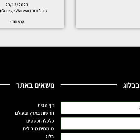
23/12/2023
ג'ורג' ורור (George Warwar): הסודות
קרא עוד »
בבלוג
נושאים באתר
דף הבית
חדשות בארץ ובעולם
כלכלה וכספים
מומחים מובילים
בלוג