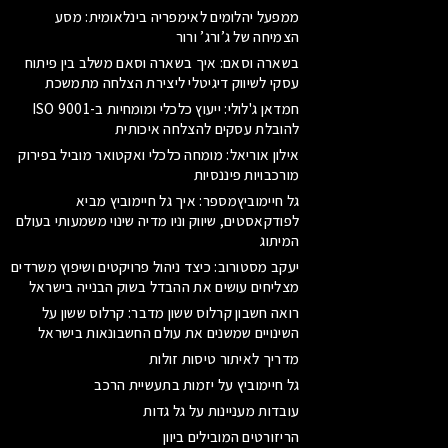
ממפעל יהלומים לאימפריה בינלאומית: מסע
הצמיחה של ג’ורג’ ורור
בשארה וסאם: איך בשארה וסאם משלב בין פיתוח
עסקי לשיווק דיגיטלי ליצירת הצלחה מתמשכת
חמדאן ג'לולי: ייעוץ כלכלי ומומחיות ב-ISO 9001
להובלת עסקים להצלחה איכותית
אילון אוריאל: מומחה כלכלי ואקטואר מוביל בפירוק
מורכבויות פיננסיות
גל חיימוביץמספר: איך גל חיימוביץ מביא
לפודקאסטים, שיווק וניו מדיה שינוי משמעותי בעולם
המיתוג
יעקב מסטורוב: כיצד ניהול פרויקטים ושיפוץ משרדים
מצליחים עושים את ההבדל בשוק הבנייה בישראל
רואה חשבון קרלוס ששון מדבר: קרלוס ששון על
השינויים שמשנים את עולם החשבונאות בישראל
מדריך לאיתור טיסות זולות
גל חיימוביץ על יזמות בתעשיית הרכב
עובדות מעניינות על גל גדות
הריזורטים המובילים ביוון