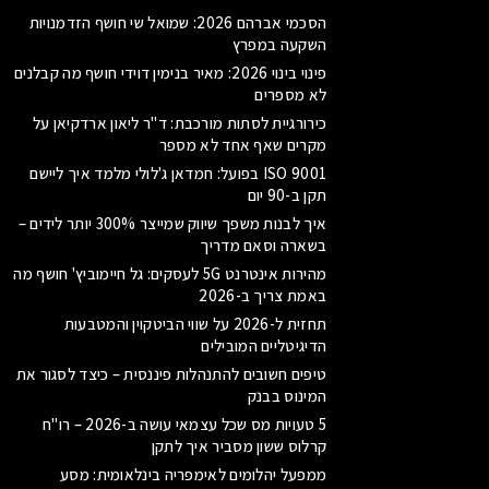
הסכמי אברהם 2026: שמואל שי חושף הזדמנויות
השקעה במפרץ
פינוי בינוי 2026: מאיר בנימין דוידי חושף מה קבלנים
לא מספרים
כירורגיית לסתות מורכבת: ד"ר ליאון ארדקיאן על
מקרים שאף אחד לא מספר
ISO 9001 בפועל: חמדאן ג'לולי מלמד איך ליישם
תקן ב-90 יום
איך לבנות משפך שיווק שמייצר 300% יותר לידים –
בשארה וסאם מדריך
מהירות אינטרנט 5G לעסקים: גל חיימוביץ' חושף מה
באמת צריך ב-2026
תחזית ל-2026 על שווי הביטקוין והמטבעות
הדיגיטליים המובילים
טיפים חשובים להתנהלות פיננסית – כיצד לסגור את
המינוס בבנק
5 טעויות מס שכל עצמאי עושה ב-2026 – רו"ח
קרלוס ששון מסביר איך לתקן
ממפעל יהלומים לאימפריה בינלאומית: מסע