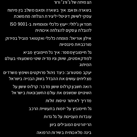
הצמיחה של ג’ורג’ ורור
בשארה וסאם: איך בשארה וסאם משלב בין פיתוח
עסקי לשיווק דיגיטלי ליצירת הצלחה מתמשכת
חמדאן ג'לולי: ייעוץ כלכלי ומומחיות ב-ISO 9001
להובלת עסקים להצלחה איכותית
אילון אוריאל: מומחה כלכלי ואקטואר מוביל בפירוק
מורכבויות פיננסיות
גל חיימוביץמספר: איך גל חיימוביץ מביא
לפודקאסטים, שיווק וניו מדיה שינוי משמעותי בעולם
המיתוג
יעקב מסטורוב: כיצד ניהול פרויקטים ושיפוץ משרדים
מצליחים עושים את ההבדל בשוק הבנייה בישראל
רואה חשבון קרלוס ששון מדבר: קרלוס ששון על
השינויים שמשנים את עולם החשבונאות בישראל
מדריך לאיתור טיסות זולות
גל חיימוביץ על יזמות בתעשיית הרכב
עובדות מעניינות על גל גדות
הריזורטים המובילים ביוון
בינה מלאכותית בשירות הרפואה