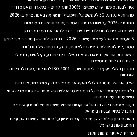
איך לבנות משפך שיווק שמייצר 300% יותר לידים – בשארה וסאם מדריך
מהירות אינטרנט 5G לעסקים: גל חיימוביץ' חושף מה באמת צריך ב-2026
תחזית ל-2026 על שווי הביטקוין והמטבעות הדיגיטליים המובילים
טיפים חשובים להתנהלות פיננסית – כיצד לסגור את המינוס בבנק
5 טעויות מס שכל עצמאי עושה ב-2026 – רו"ח קרלוס ששון מסביר איך לתקן
ממפעל יהלומים לאימפריה בינלאומית: מסע הצמיחה של ג’ורג’ ורור
בשארה וסאם: איך בשארה וסאם משלב בין פיתוח עסקי לשיווק דיגיטלי
ליצירת הצלחה מתמשכת
חמדאן ג'לולי: ייעוץ כלכלי ומומחיות ב-ISO 9001 להובלת עסקים להצלחה
איכותית
אילון אוריאל: מומחה כלכלי ואקטואר מוביל בפירוק מורכבויות פיננסיות
גל חיימוביץמספר: איך גל חיימוביץ מביא לפודקאסטים, שיווק וניו מדיה שינוי
משמעותי בעולם המיתוג
יעקב מסטורוב: כיצד ניהול פרויקטים ושיפוץ משרדים מצליחים עושים את
ההבדל בשוק הבנייה בישראל
רואה חשבון קרלוס ששון מדבר: קרלוס ששון על השינויים שמשנים את עולם
החשבונאות בישראל
מדריך לאיתור טיסות זולות