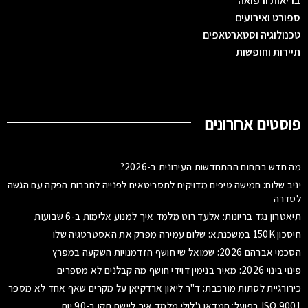
בריאות ורפואה
ספורט ואירועים
טכנולוגיה וסטארטאפים
תיירות וחופשות
פוסטים אחרונים
מה חדש בתחום ההתחדשות העירונית ב-2026?
יניב שלום: חמישה טיפים מדויקים לתסריטאים לפנייה לחברות הפקה עם הגשה
לסדרה
תיאטרון נגד בריונות: אלעד רוט מלמד איך למנוע אלימות ב-6 שבועות
חיסכון 150K במשכנתא: שלום עמירה מפרק את האסטרטגיה שלו
הסכמי אברהם 2026: שמואל שי חושף הזדמנויות השקעה במפרץ
פינוי בינוי 2026: מאיר בנימין דוידי חושף מה קבלנים לא מספרים
כירורגיית לסתות מורכבת: ד"ר ליאון ארדקיאן על מקרים שאף אחד לא מספר
ISO 9001 בפועל: חמדאן ג'לולי מלמד איך ליישם תקן ב-90 יום