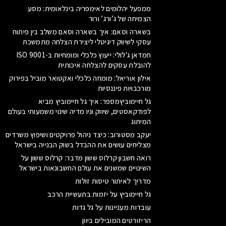
ממפעל יהלומים לאימפריה בינלאומית: מסע
הצמיחה של ג’ורג’ ורור
בשארה וסאם: איך בשארה וסאם משלב בין פיתוח
עסקי לשיווק דיגיטלי ליצירת הצלחה מתמשכת
חמדאן ג'לולי: ייעוץ כלכלי ומומחיות ב-ISO 9001
להובלת עסקים להצלחה איכותית
אילון אוריאל: מומחה כלכלי ואקטואר מוביל בפירוק
מורכבויות פיננסיות
גל חיימוביץמספר: איך גל חיימוביץ מביא
לפודקאסטים, שיווק וניו מדיה שינוי משמעותי בעולם
המיתוג
יעקב מסטורוב: כיצד ניהול פרויקטים ושיפוץ משרדים
מצליחים עושים את ההבדל בשוק הבנייה בישראל
רואה חשבון קרלוס ששון מדבר: קרלוס ששון על
השינויים שמשנים את עולם החשבונאות בישראל
מדריך לאיתור טיסות זולות
גל חיימוביץ על יזמות בתעשיית הרכב
עובדות מעניינות על גל גדות
הריזורטים המובילים ביוון