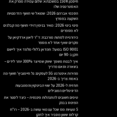
חיסכון 150K במשכנתא: שלום עמירה מפרק את
האסטרטגיה שלו
הסכמי אברהם 2026: שמואל שי חושף הזדמנויות
השקעה במפרץ
פינוי בינוי 2026: מאיר בנימין דוידי חושף מה קבלנים
לא מספרים
כירורגיית לסתות מורכבת: ד"ר ליאון ארדקיאן על
מקרים שאף אחד לא מספר
ISO 9001 בפועל: חמדאן ג'לולי מלמד איך ליישם
תקן ב-90 יום
איך לבנות משפך שיווק שמייצר 300% יותר לידים –
בשארה וסאם מדריך
מהירות אינטרנט 5G לעסקים: גל חיימוביץ' חושף מה
באמת צריך ב-2026
תחזית ל-2026 על שווי הביטקוין והמטבעות
הדיגיטליים המובילים
טיפים חשובים להתנהלות פיננסית – כיצד לסגור את
המינוס בבנק
5 טעויות מס שכל עצמאי עושה ב-2026 – רו"ח
קרלוס ששון מסביר איך לתקן