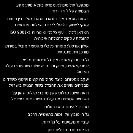
ממפעל יהלומים לאימפריה בינלאומית: מסע
הצמיחה של ג’ורג’ ורור
בשארה וסאם: איך בשארה וסאם משלב בין פיתוח
עסקי לשיווק דיגיטלי ליצירת הצלחה מתמשכת
חמדאן ג'לולי: ייעוץ כלכלי ומומחיות ב-ISO 9001
להובלת עסקים להצלחה איכותית
אילון אוריאל: מומחה כלכלי ואקטואר מוביל בפירוק
מורכבויות פיננסיות
גל חיימוביץמספר: איך גל חיימוביץ מביא
לפודקאסטים, שיווק וניו מדיה שינוי משמעותי בעולם
המיתוג
יעקב מסטורוב: כיצד ניהול פרויקטים ושיפוץ משרדים
מצליחים עושים את ההבדל בשוק הבנייה בישראל
רואה חשבון קרלוס ששון מדבר: קרלוס ששון על
השינויים שמשנים את עולם החשבונאות בישראל
מדריך לאיתור טיסות זולות
גל חיימוביץ על יזמות בתעשיית הרכב
עובדות מעניינות על גל גדות
הריזורטים המובילים ביוון