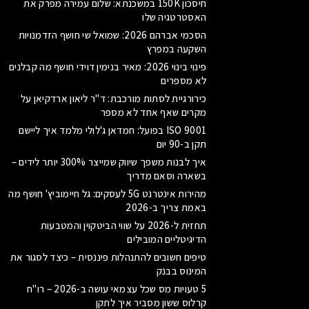
חיסכון 150K במשכנתא: שלום עמירה מפרק את
האסטרטגיה שלו
הסכמי אברהם 2026: שמואל שי חושף הזדמנויות
השקעה במפרץ
פינוי בינוי 2026: מאיר בנימין דוידי חושף מה קבלנים
לא מספרים
כירורגיית לסתות מורכבת: ד"ר ליאון ארדקיאן על
מקרים שאף אחד לא מספר
ISO 9001 בפועל: חמדאן ג'לולי מלמד איך ליישם
תקן ב-90 יום
איך לבנות משפך שיווק שמייצר 300% יותר לידים –
בשארה וסאם מדריך
מהירות אינטרנט 5G לעסקים: גל חיימוביץ' חושף מה
באמת צריך ב-2026
תחזית ל-2026 על שווי הביטקוין והמטבעות
הדיגיטליים המובילים
טיפים חשובים להתנהלות פיננסית – כיצד לסגור את
המינוס בבנק
5 טעויות מס שכל עצמאי עושה ב-2026 – רו"ח
קרלוס ששון מסביר איך לתקן