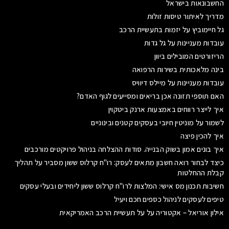
החשבונאות בישראל
מדריך לאיתור טיסות זולות
גל חיימוביץ על יזמות בתעשיית הרכב
עובדות מעניינות על גל גדות
הריזורטים המובילים ביוון
בינה מלאכותית בשירות הרפואה
עובדות מעניינות על מיילס דיוויס
האם תוספי תזונה אכן בריאים ומסייעים לגוף האדם?
איך לייצר רווחים באמצעות ארנק ביטקוין
לשמור על מוניטין חיובי בעסקים קטנים ובינוניים
איך להכין פיצה
איך בונים אמון בשוק הבנייה. סודות ההצלחה בניהול פרויקטים מורכבים
כיצד לבחור רואה חשבון מתאים לעסק: רו"ח קרלוס ששון מסביר על תהליך
קבלת ההחלטות
חשיבות תכנון מס אישי: המלצות לרו"ח קרלוס ששון ליחידים ובעלי עסקים
טיפים לעסקים לניהול כספים חכם ויעיל
אילון אוריאל – אקטוריה על על תעשיית הרכב האמריקאית