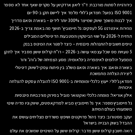
כירורגיית לסתות מורכבת: ד"ר ליאון ארדקיאן על מקרים שאף אחד לא מספר
ISO 9001 בפועל: חמדאן ג'לולי מלמד איך ליישם תקן ב-90 יום
איך לבנות משפך שיווק שמייצר 300% יותר לידים – בשארה וסאם מדריך
מהירות אינטרנט 5G לעסקים: גל חיימוביץ' חושף מה באמת צריך ב-2026
תחזית ל-2026 על שווי הביטקוין והמטבעות הדיגיטליים המובילים
טיפים חשובים להתנהלות פיננסית – כיצד לסגור את המינוס בבנק
5 טעויות מס שכל עצמאי עושה ב-2026 – רו"ח קרלוס ששון מסביר איך לתקן
ממפעל יהלומים לאימפריה בינלאומית: מסע הצמיחה של ג’ורג’ ורור
בשארה וסאם: איך בשארה וסאם משלב בין פיתוח עסקי לשיווק דיגיטלי
ליצירת הצלחה מתמשכת
חמדאן ג'לולי: ייעוץ כלכלי ומומחיות ב-ISO 9001 להובלת עסקים להצלחה
איכותית
אילון אוריאל: מומחה כלכלי ואקטואר מוביל בפירוק מורכבויות פיננסיות
גל חיימוביץמספר: איך גל חיימוביץ מביא לפודקאסטים, שיווק וניו מדיה שינוי
משמעותי בעולם המיתוג
יעקב מסטורוב: כיצד ניהול פרויקטים ושיפוץ משרדים מצליחים עושים את
ההבדל בשוק הבנייה בישראל
רואה חשבון קרלוס ששון מדבר: קרלוס ששון על השינויים שמשנים את עולם