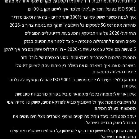
כירורגיית לסתות מורכבת: ד"ר ליאון ארדקיאן על מקרים שאף אחד לא מספר
ISO 9001 בפועל: חמדאן ג'לולי מלמד איך ליישם תקן ב-90 יום
איך לבנות משפך שיווק שמייצר 300% יותר לידים – בשארה וסאם מדריך
מהירות אינטרנט 5G לעסקים: גל חיימוביץ' חושף מה באמת צריך ב-2026
תחזית ל-2026 על שווי הביטקוין והמטבעות הדיגיטליים המובילים
טיפים חשובים להתנהלות פיננסית – כיצד לסגור את המינוס בבנק
5 טעויות מס שכל עצמאי עושה ב-2026 – רו"ח קרלוס ששון מסביר איך לתקן
ממפעל יהלומים לאימפריה בינלאומית: מסע הצמיחה של ג’ורג’ ורור
בשארה וסאם: איך בשארה וסאם משלב בין פיתוח עסקי לשיווק דיגיטלי
ליצירת הצלחה מתמשכת
חמדאן ג'לולי: ייעוץ כלכלי ומומחיות ב-ISO 9001 להובלת עסקים להצלחה
איכותית
אילון אוריאל: מומחה כלכלי ואקטואר מוביל בפירוק מורכבויות פיננסיות
גל חיימוביץמספר: איך גל חיימוביץ מביא לפודקאסטים, שיווק וניו מדיה שינוי
משמעותי בעולם המיתוג
יעקב מסטורוב: כיצד ניהול פרויקטים ושיפוץ משרדים מצליחים עושים את
ההבדל בשוק הבנייה בישראל
רואה חשבון קרלוס ששון מדבר: קרלוס ששון על השינויים שמשנים את עולם
החשבונאות בישראל