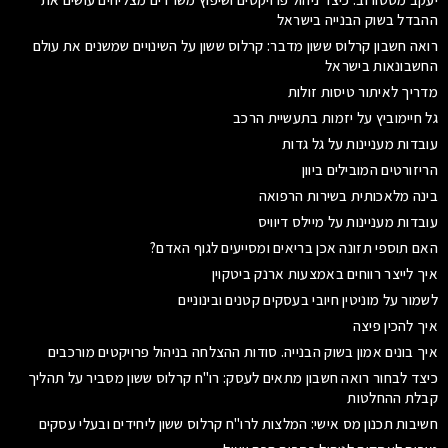
ההבדל בשוק הבנייה בישראל
רואה חשבון קרלוס ששון מדבר: קרלוס ששון על השינויים שמשנים את עולם
החשבונאות בישראל
מדריך לאיתור טיסות זולות
גל חיימוביץ על יזמות בתעשיית הרכב
עובדות מעניינות על גל גדות
הריזורטים המובילים ביוון
בינה מלאכותית בשירות הרפואה
עובדות מעניינות על מיילס דיוויס
האם תוספי תזונה אכן בריאים ומסייעים לגוף האדם?
איך לייצר רווחים באמצעות ארנק ביטקוין
לשמור על מוניטין חיובי בעסקים קטנים ובינוניים
איך להכין פיצה
איך בונים אמון בשוק הבנייה. סודות ההצלחה בניהול פרויקטים מורכבים
כיצד לבחור רואה חשבון מתאים לעסק: רו"ח קרלוס ששון מסביר על תהליך
קבלת ההחלטות
חשיבות תכנון מס אישי: המלצות לרו"ח קרלוס ששון ליחידים ובעלי עסקים