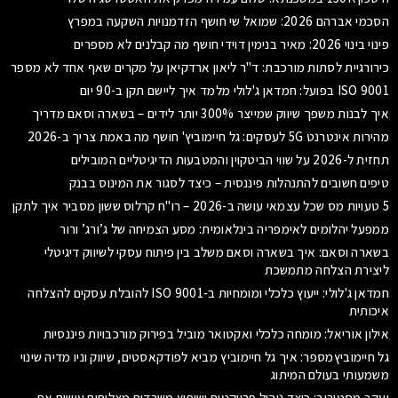
הסכמי אברהם 2026: שמואל שי חושף הזדמנויות השקעה במפרץ
פינוי בינוי 2026: מאיר בנימין דוידי חושף מה קבלנים לא מספרים
כירורגיית לסתות מורכבת: ד"ר ליאון ארדקיאן על מקרים שאף אחד לא מספר
ISO 9001 בפועל: חמדאן ג'לולי מלמד איך ליישם תקן ב-90 יום
איך לבנות משפך שיווק שמייצר 300% יותר לידים – בשארה וסאם מדריך
מהירות אינטרנט 5G לעסקים: גל חיימוביץ' חושף מה באמת צריך ב-2026
תחזית ל-2026 על שווי הביטקוין והמטבעות הדיגיטליים המובילים
טיפים חשובים להתנהלות פיננסית – כיצד לסגור את המינוס בבנק
5 טעויות מס שכל עצמאי עושה ב-2026 – רו"ח קרלוס ששון מסביר איך לתקן
ממפעל יהלומים לאימפריה בינלאומית: מסע הצמיחה של ג’ורג’ ורור
בשארה וסאם: איך בשארה וסאם משלב בין פיתוח עסקי לשיווק דיגיטלי
ליצירת הצלחה מתמשכת
חמדאן ג'לולי: ייעוץ כלכלי ומומחיות ב-ISO 9001 להובלת עסקים להצלחה
איכותית
אילון אוריאל: מומחה כלכלי ואקטואר מוביל בפירוק מורכבויות פיננסיות
גל חיימוביץמספר: איך גל חיימוביץ מביא לפודקאסטים, שיווק וניו מדיה שינוי
משמעותי בעולם המיתוג
יעקב מסטורוב: כיצד ניהול פרויקטים ושיפוץ משרדים מצליחים עושים את