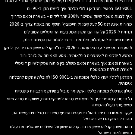
כירורגיית לסתות מורכבת: ד"ר ליאון ארדקיאן על מקרים שאף אחד לא מספר
ISO 9001 בפועל: חמדאן ג'לולי מלמד איך ליישם תקן ב-90 יום
איך לבנות משפך שיווק שמייצר 300% יותר לידים – בשארה וסאם מדריך
מהירות אינטרנט 5G לעסקים: גל חיימוביץ' חושף מה באמת צריך ב-2026
תחזית ל-2026 על שווי הביטקוין והמטבעות הדיגיטליים המובילים
טיפים חשובים להתנהלות פיננסית – כיצד לסגור את המינוס בבנק
5 טעויות מס שכל עצמאי עושה ב-2026 – רו"ח קרלוס ששון מסביר איך לתקן
ממפעל יהלומים לאימפריה בינלאומית: מסע הצמיחה של ג’ורג’ ורור
בשארה וסאם: איך בשארה וסאם משלב בין פיתוח עסקי לשיווק דיגיטלי
ליצירת הצלחה מתמשכת
חמדאן ג'לולי: ייעוץ כלכלי ומומחיות ב-ISO 9001 להובלת עסקים להצלחה
איכותית
אילון אוריאל: מומחה כלכלי ואקטואר מוביל בפירוק מורכבויות פיננסיות
גל חיימוביץמספר: איך גל חיימוביץ מביא לפודקאסטים, שיווק וניו מדיה שינוי
משמעותי בעולם המיתוג
יעקב מסטורוב: כיצד ניהול פרויקטים ושיפוץ משרדים מצליחים עושים את
ההבדל בשוק הבנייה בישראל
רואה חשבון קרלוס ששון מדבר: קרלוס ששון על השינויים שמשנים את עולם
החשבונאות בישראל