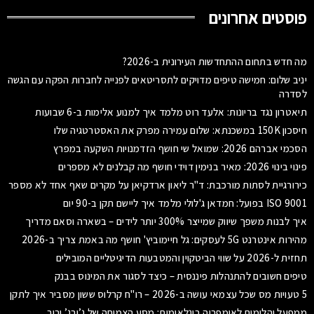
פוסטים אחרונים
מה חדש בתחום ההתחדשות העירונית ב-2026?
יניב שלום: חמישה טיפים מדויקים לתסריטאים לפנייה לחברות הפקה עם הגשה
לסדרה
תיאטרון נגד בריונות: אלעד רוט מלמד איך למנוע אלימות ב-6 שבועות
חיסכון 150K במשכנתא: שלום עמירה מפרק את האסטרטגיה שלו
הסכמי אברהם 2026: שמואל שי חושף הזדמנויות השקעה במפרץ
פינוי בינוי 2026: מאיר בנימין דוידי חושף מה קבלנים לא מספרים
כירורגיית לסתות מורכבת: ד"ר ליאון ארדקיאן על מקרים שאף אחד לא מספר
ISO 9001 בפועל: חמדאן ג'לולי מלמד איך ליישם תקן ב-90 יום
איך לבנות משפך שיווק שמייצר 300% יותר לידים – בשארה וסאם מדריך
מהירות אינטרנט 5G לעסקים: גל חיימוביץ' חושף מה באמת צריך ב-2026
תחזית ל-2026 על שווי הביטקוין והמטבעות הדיגיטליים המובילים
טיפים חשובים להתנהלות פיננסית – כיצד לסגור את המינוס בבנק
5 טעויות מס שכל עצמאי עושה ב-2026 – רו"ח קרלוס ששון מסביר איך לתקן
ממפעל יהלומים לאימפריה בינלאומית: מסע הצמיחה של ג’ורג’ ורור