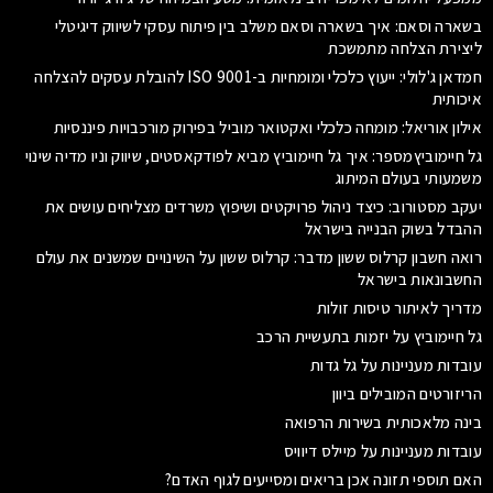
בשארה וסאם: איך בשארה וסאם משלב בין פיתוח עסקי לשיווק דיגיטלי
ליצירת הצלחה מתמשכת
חמדאן ג'לולי: ייעוץ כלכלי ומומחיות ב-ISO 9001 להובלת עסקים להצלחה
איכותית
אילון אוריאל: מומחה כלכלי ואקטואר מוביל בפירוק מורכבויות פיננסיות
גל חיימוביץמספר: איך גל חיימוביץ מביא לפודקאסטים, שיווק וניו מדיה שינוי
משמעותי בעולם המיתוג
יעקב מסטורוב: כיצד ניהול פרויקטים ושיפוץ משרדים מצליחים עושים את
ההבדל בשוק הבנייה בישראל
רואה חשבון קרלוס ששון מדבר: קרלוס ששון על השינויים שמשנים את עולם
החשבונאות בישראל
מדריך לאיתור טיסות זולות
גל חיימוביץ על יזמות בתעשיית הרכב
עובדות מעניינות על גל גדות
הריזורטים המובילים ביוון
בינה מלאכותית בשירות הרפואה
עובדות מעניינות על מיילס דיוויס
האם תוספי תזונה אכן בריאים ומסייעים לגוף האדם?