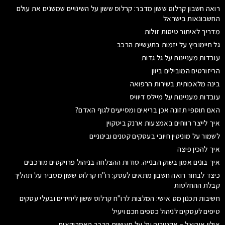
רואה חשבון קרלוס ששון מדבר: קרלוס ששון על השינויים שמשנים את עולם
החשבונאות בישראל
מדריך לאיתור טיסות זולות
גל חיימוביץ על יזמות בתעשיית הרכב
עובדות מעניינות על גל גדות
הריזורטים המובילים ביוון
בינה מלאכותית בשירות הרפואה
עובדות מעניינות על מיילס דיוויס
האם תוספי תזונה אכן בריאים ומסייעים לגוף האדם?
איך לייצר רווחים באמצעות ארנק ביטקוין
לשמור על מוניטין חיובי בעסקים קטנים ובינוניים
איך להכין פיצה
איך בונים אמון בשוק הבנייה. סודות ההצלחה בניהול פרויקטים מורכבים
כיצד לבחור רואה חשבון מתאים לעסק: רו"ח קרלוס ששון מסביר על תהליך
קבלת ההחלטות
חשיבות תכנון מס אישי: המלצות לרו"ח קרלוס ששון ליחידים ובעלי עסקים
טיפים לעסקים לניהול כספים חכם ויעיל
אילון אוריאל – אקטוריה על על תעשיית הרכב האמריקאית