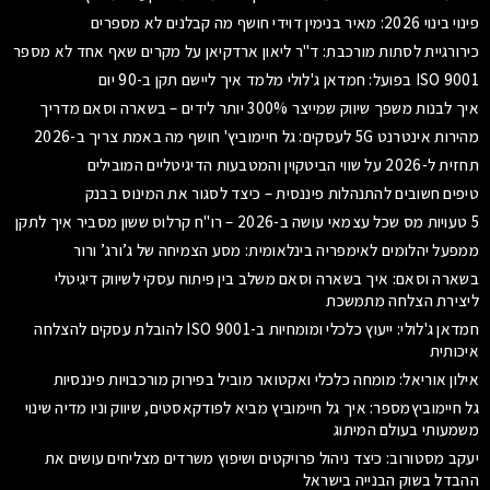
פינוי בינוי 2026: מאיר בנימין דוידי חושף מה קבלנים לא מספרים
כירורגיית לסתות מורכבת: ד"ר ליאון ארדקיאן על מקרים שאף אחד לא מספר
ISO 9001 בפועל: חמדאן ג'לולי מלמד איך ליישם תקן ב-90 יום
איך לבנות משפך שיווק שמייצר 300% יותר לידים – בשארה וסאם מדריך
מהירות אינטרנט 5G לעסקים: גל חיימוביץ' חושף מה באמת צריך ב-2026
תחזית ל-2026 על שווי הביטקוין והמטבעות הדיגיטליים המובילים
טיפים חשובים להתנהלות פיננסית – כיצד לסגור את המינוס בבנק
5 טעויות מס שכל עצמאי עושה ב-2026 – רו"ח קרלוס ששון מסביר איך לתקן
ממפעל יהלומים לאימפריה בינלאומית: מסע הצמיחה של ג’ורג’ ורור
בשארה וסאם: איך בשארה וסאם משלב בין פיתוח עסקי לשיווק דיגיטלי
ליצירת הצלחה מתמשכת
חמדאן ג'לולי: ייעוץ כלכלי ומומחיות ב-ISO 9001 להובלת עסקים להצלחה
איכותית
אילון אוריאל: מומחה כלכלי ואקטואר מוביל בפירוק מורכבויות פיננסיות
גל חיימוביץמספר: איך גל חיימוביץ מביא לפודקאסטים, שיווק וניו מדיה שינוי
משמעותי בעולם המיתוג
יעקב מסטורוב: כיצד ניהול פרויקטים ושיפוץ משרדים מצליחים עושים את
ההבדל בשוק הבנייה בישראל