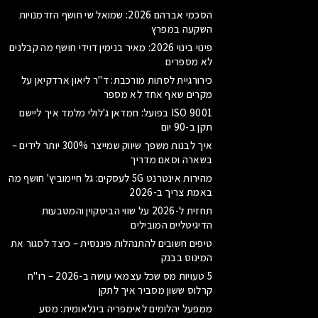
הסכמי אברהם 2026: שמואל שי חושף הזדמנויות
השקעה במפרץ
פינוי בינוי 2026: מאיר בנימין דוידי חושף מה קבלנים
לא מספרים
כירורגיית לסתות מורכבת: ד"ר ליאון ארדקיאן על
מקרים שאף אחד לא מספר
ISO 9001 בפועל: חמדאן ג'לולי מלמד איך ליישם
תקן ב-90 יום
איך לבנות משפך שיווק שמייצר 300% יותר לידים –
בשארה וסאם מדריך
מהירות אינטרנט 5G לעסקים: גל חיימוביץ' חושף מה
באמת צריך ב-2026
תחזית ל-2026 על שווי הביטקוין והמטבעות
הדיגיטליים המובילים
טיפים חשובים להתנהלות פיננסית – כיצד לסגור את
המינוס בבנק
5 טעויות מס שכל עצמאי עושה ב-2026 – רו"ח
קרלוס ששון מסביר איך לתקן
ממפעל יהלומים לאימפריה בינלאומית: מסע