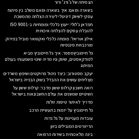
הצמיחה של ג’ורג’ ורור
בשארה וסאם: איך בשארה וסאם משלב בין פיתוח
עסקי לשיווק דיגיטלי ליצירת הצלחה מתמשכת
חמדאן ג'לולי: ייעוץ כלכלי ומומחיות ב-ISO 9001
להובלת עסקים להצלחה איכותית
אילון אוריאל: מומחה כלכלי ואקטואר מוביל בפירוק
מורכבויות פיננסיות
גל חיימוביץמספר: איך גל חיימוביץ מביא
לפודקאסטים, שיווק וניו מדיה שינוי משמעותי בעולם
המיתוג
יעקב מסטורוב: כיצד ניהול פרויקטים ושיפוץ משרדים
מצליחים עושים את ההבדל בשוק הבנייה בישראל
רואה חשבון קרלוס ששון מדבר: קרלוס ששון על
השינויים שמשנים את עולם החשבונאות בישראל
מדריך לאיתור טיסות זולות
גל חיימוביץ על יזמות בתעשיית הרכב
עובדות מעניינות על גל גדות
הריזורטים המובילים ביוון
בינה מלאכותית בשירות הרפואה